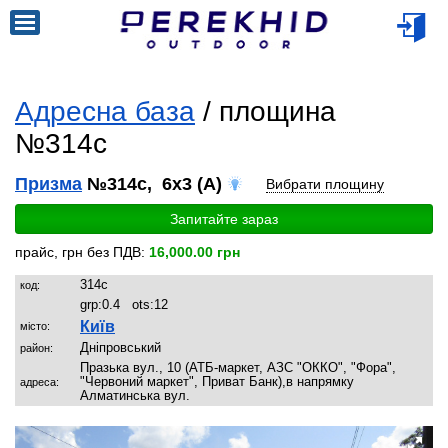
Адресна база
/ площина
№314c
Призма
№314c, 6x3 (A)
Вибрати площину
Запитайте зараз
прайс, грн без ПДВ:
16,000.00 грн
314c
код:
grp:
0.4
ots:
12
Київ
місто:
Дніпровський
район:
Празька вул., 10 (АТБ-маркет, АЗС "ОККО", "Фора",
"Червоний маркет", Приват Банк),в напрямку
адреса:
Алматинська вул.