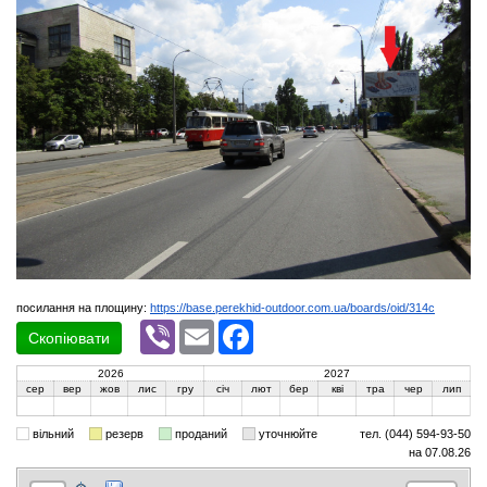
посилання на площину:
https://base.perekhid-outdoor.com.ua/boards/oid/314c
Viber
Email
Facebook
Скопіювати
2026
2027
сер
вер
жов
лис
гру
січ
лют
бер
кві
тра
чер
лип
вільний
резерв
проданий
уточнюйте
тел. (044) 594-93-50
на 07.08.26