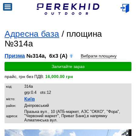
Адресна база
/ площина
№314a
Призма
№314a, 6x3 (A)
Вибрати площину
Запитайте зараз
прайс, грн без ПДВ:
16,000.00 грн
314a
код:
grp:
0.4
ots:
12
Київ
місто:
Дніпровський
район:
Празька вул., 10 (АТБ-маркет, АЗС "ОККО", "Фора",
"Червоний маркет", Приват Банк),в напрямку
адреса:
Алматинська вул.