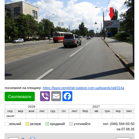
посилання на площину:
https://base.perekhid-outdoor.com.ua/boards/oid/314a
Viber
Email
Facebook
Скопіювати
2026
2027
сер
вер
жов
лис
гру
січ
лют
бер
кві
тра
чер
лип
занят
вільний
резерв
проданий
уточнюйте
тел. (044) 594-93-50
на 07.08.26