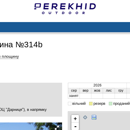
щина №314b
и площину
2026
сер
вер
жов
лис
гру
занят
вільний
резерв
проданий
ОЦ "Дарниця"), в напрямку
+
-