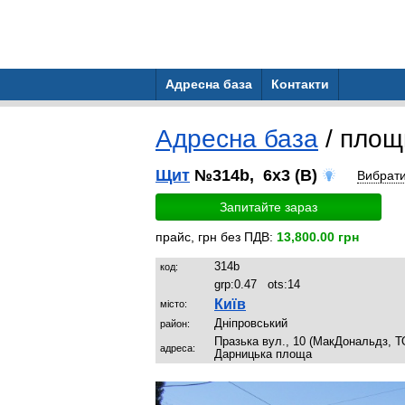
Адресна база
Контакти
Адресна база
/ пло
Щит
№314b, 6x3 (B)
Вибрат
Запитайте зараз
прайс, грн без ПДВ:
13,800.00 грн
314b
код:
grp:
0.47
ots:
14
Київ
місто:
Дніпровський
район:
Празька вул., 10 (МакДональдз, Т
адреса:
Дарницька площа