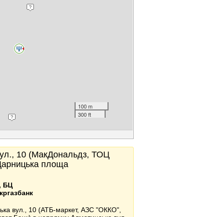
100 m
300 ft
вул., 10 (МакДональдз, ТОЦ
 Дарницька площа
, БЦ
кргазбанк
ька вул., 10 (АТБ-маркет, АЗС "ОККО",