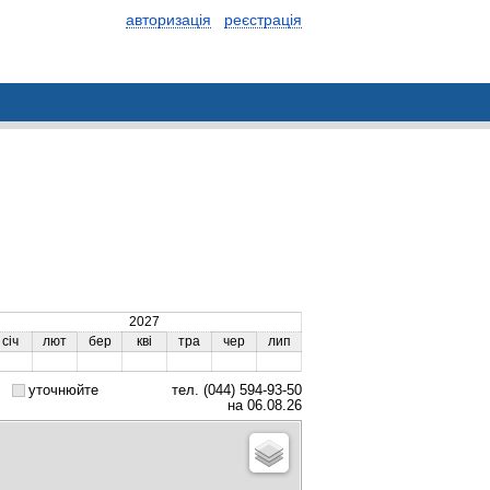
авторизація
реєстрація
2027
січ
лют
бер
кві
тра
чер
лип
уточнюйте
тел. (044) 594-93-50
на 06.08.26