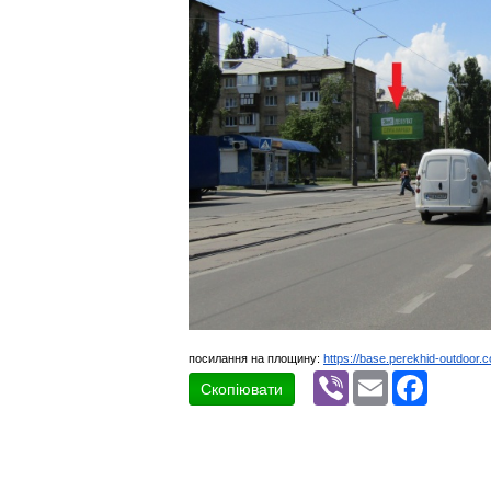
посилання на площину:
https://base.perekhid-outdoor.
Viber
Email
Faceboo
Скопіювати