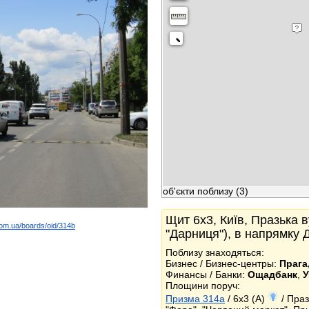
об'єкти поблизу
(3)
Щит 6x3, Київ, Празька 
com.ua/boards/oid/314b
"Дарниця"), в напрямку
k
Поблизу знаходяться:
Бизнес / Бизнес-центры:
Прага
Финансы / Банки:
Ощадбанк
,
У
Площини поруч:
Призма 314a
/ 6x3 (A)
/ Праз