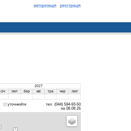
авторизація
реєстрація
2027
січ
лют
бер
кві
тра
чер
лип
уточнюйте
тел. (044) 594-93-50
на 08.08.26