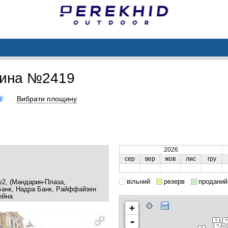
щина №2419
Вибрати площину
2026
сер
вер
жов
лис
гру
вільний
резерв
проданий
 №2, (Мандарин-Плаза,
 Банк, Надра Банк, Райффайзен
ейна
+
-