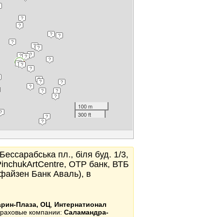
100 m
300 ft
 Бессарабська пл., біля буд. 1/3,
inchukArtCentre, OTP банк, ВТБ
файзен Банк Аваль), в
рин-Плаза, ОЦ
,
Интернатионал
раховые компании:
Саламандра-