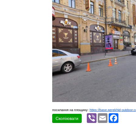
посилання на площину:
https://base.perekhid-outdoor.
Viber
Email
Faceboo
Скопіювати