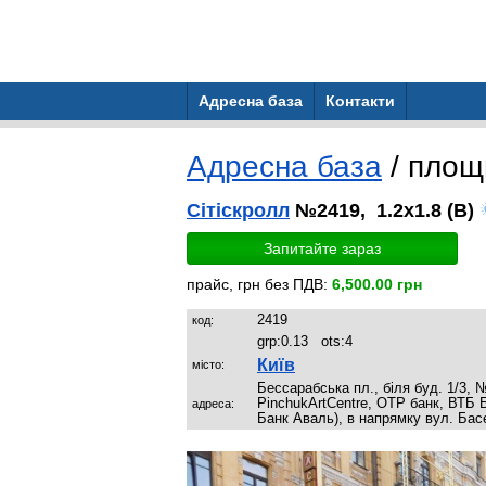
Адресна база
Контакти
Адресна база
/ пло
Сітіскролл
№2419, 1.2x1.8 (B)
Запитайте зараз
прайс, грн без ПДВ:
6,500.00 грн
2419
код:
grp:
0.13
ots:
4
Київ
місто:
Бессарабська пл., біля буд. 1/3,
PinchukArtCentre, OTP банк, ВТБ
адреса:
Банк Аваль), в напрямку вул. Бас