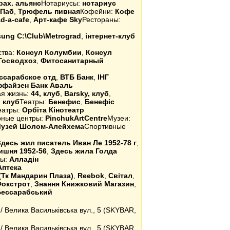
рах. альянс
Нотариусы:
нотариус
 Паб
,
Трюфель пивная
Кофейни:
Кофе
ad-a-cafe
,
Арт-кафе Sky
Рестораны:
ung C:\Club\Metrograd
,
інтернет-клуб
ства:
Консул Колумбии
,
Консул
Госводхоз
,
Фитосанитарный
ссарабское отд
,
ВТБ Банк
,
ІНГ
файзен Банк Аваль
я жизнь:
44, клуб
,
Barsky, клуб
,
 клуб
Театры:
Бенефис
,
Бенефіс
еатры:
Орбіта Кінотеатр
урные центры:
PinchukArtCentre
Музеи:
узей Шолом-Алейхема
Спортивные
Здесь жил писатель Иван Ле 1952-78 г
,
ишня 1952-56
,
Здесь жила Голда
ры:
Алладін
Аптека
(Тк Мандарин Плаза)
,
Reebok
,
Світал
,
Фокстрот
,
Знання Книжковий Магазин
,
Бессарабський
/ Велика Васильківська вул., 5 (SKYBAR,
/ Велика Васильківська вул., 5 (SKYBAR,