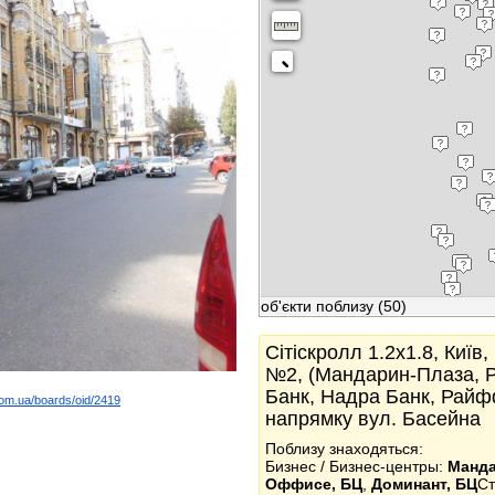
об'єкти поблизу
(50)
Сітіскролл 1.2x1.8, Київ,
№2, (Мандарин-Плаза, P
Банк, Надра Банк, Райф
com.ua/boards/oid/2419
напрямку вул. Басейна
k
Поблизу знаходяться:
Бизнес / Бизнес-центры:
Манда
Оффиcе, БЦ
,
Доминант, БЦ
Ст