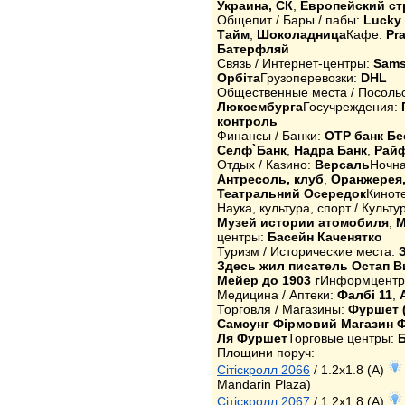
Украина, СК
,
Европейский ст
Общепит / Бары / пабы:
Lucky
Тайм
,
Шоколадница
Кафе:
Pr
Батерфляй
Связь / Интернет-центры:
Sams
Орбіта
Грузоперевозки:
DHL
Общественные места / Посоль
Люксембурга
Госучреждения:
контроль
Финансы / Банки:
OTP банк Бе
Селф`Банк
,
Надра Банк
,
Райф
Отдых / Казино:
Версаль
Ночна
Антресоль, клуб
,
Оранжерея,
Театральний Осередок
Кинот
Наука, культура, спорт / Культ
Музей истории атомобиля
,
М
центры:
Басейн Каченятко
Туризм / Исторические места:
Здесь жил писатель Остап В
Мейер до 1903 г
Информцент
Медицина / Аптеки:
Фалбі 11
,
Торговля / Магазины:
Фуршет 
Самсунг Фірмовий Магазин 
Ля Фуршет
Торговые центры:
Площини поруч:
Сітіскролл 2066
/ 1.2x1.8 (A)
Mandarin Plaza)
Сітіскролл 2067
/ 1.2x1.8 (A)