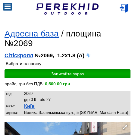
Адресна база
/ площина
№2069
Сітіскролл
№2069, 1.2x1.8 (A)
Вибрати площину
Запитайте зараз
прайс, грн без ПДВ:
6,500.00 грн
2069
код:
grp:
0.9
ots:
27
Київ
місто:
Велика Васильківська вул., 5 (SKYBAR, Mandarin Plaza)
адреса: