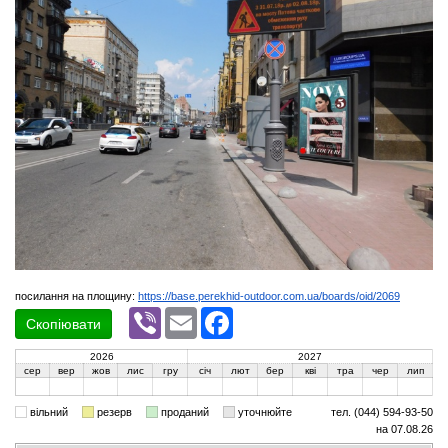
посилання на площину:
https://base.perekhid-outdoor.com.ua/boards/oid/2069
Viber
Email
Facebook
Скопіювати
2026
2027
сер
вер
жов
лис
гру
січ
лют
бер
кві
тра
чер
лип
вільний
резерв
проданий
уточнюйте
тел. (044) 594-93-50
на 07.08.26