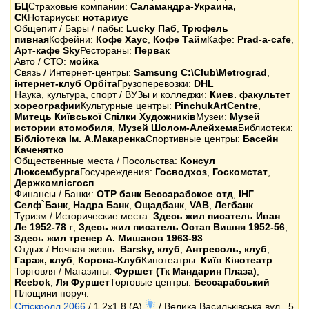
БЦ
Страховые компании:
Саламандра-Украина,
СК
Нотариусы:
нотариус
Общепит / Бары / пабы:
Lucky Паб
,
Трюфель
пивная
Кофейни:
Кофе Хаус
,
Кофе Тайм
Кафе:
Prad-a-cafe
,
Арт-кафе Sky
Рестораны:
Первак
Авто / СТО:
мойка
Связь / Интернет-центры:
Samsung C:\Club\Metrograd
,
інтернет-клуб Орбіта
Грузоперевозки:
DHL
Наука, культура, спорт / ВУЗы и колледжи:
Киев. факультет
хореографии
Культурные центры:
PinchukArtCentre
,
Митець Київської Спілки Художників
Музеи:
Музей
истории атомобиля
,
Музей Шолом-Алейхема
Библиотеки:
Бібліотека Ім. А.Макаренка
Спортивные центры:
Басейн
Каченятко
Общественные места / Посольства:
Консул
Люксембурга
Госучреждения:
Госводхоз
,
Госкомстат
,
Держкомлісгосп
Финансы / Банки:
OTP банк Бессарабское отд
,
ІНГ
Селф`Банк
,
Надра Банк
,
Ощадбанк
,
VAB
,
Легбанк
Туризм / Исторические места:
Здесь жил писатель Иван
Ле 1952-78 г
,
Здесь жил писатель Остап Вишня 1952-56
,
Здесь жил тренер А. Мишаков 1963-93
Отдых / Ночная жизнь:
Barsky, клуб
,
Антресоль, клуб
,
Гараж, клуб
,
Корона-Клуб
Кинотеатры:
Київ Кінотеатр
Торговля / Магазины:
Фуршет (Тк Мандарин Плаза)
,
Reebok
,
Ля Фуршет
Торговые центры:
Бессарабський
Площини поруч:
Сітіскролл 2066
/ 1.2x1.8 (A)
/ Велика Васильківська вул., 5