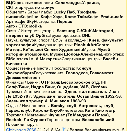
БЦ
Страховые компании:
Саламандра-Украина,
СК
Нотариусы:
нотариус
Общепит / Бары / пабы:
Lucky Паб
,
Трюфель
пивная
Кофейни:
Кофе Хаус
,
Кофе Тайм
Кафе:
Prad-a-cafe
,
Арт-кафе Sky
Рестораны:
Первак
Авто / СТО:
мойка
Связь / Интернет-центры:
Samsung C:\Club\Metrograd
,
інтернет-клуб Орбіта
Грузоперевозки:
DHL
Наука, культура, спорт / ВУЗы и колледжи:
Киев. факультет
хореографии
Культурные центры:
PinchukArtCentre
,
Митець Київської Спілки Художників
Музеи:
Музей
истории атомобиля
,
Музей Шолом-Алейхема
Библиотеки:
Бібліотека Ім. А.Макаренка
Спортивные центры:
Басейн
Каченятко
Общественные места / Посольства:
Консул
Люксембурга
Госучреждения:
Госводхоз
,
Госкомстат
,
Держкомлісгосп
Финансы / Банки:
OTP банк Бессарабское отд
,
ІНГ
Селф`Банк
,
Надра Банк
,
Ощадбанк
,
VAB
,
Легбанк
Туризм / Исторические места:
Здесь жил писатель Иван
Ле 1952-78 г
,
Здесь жил писатель Остап Вишня 1952-56
,
Здесь жил тренер А. Мишаков 1963-93
Отдых / Ночная жизнь:
Barsky, клуб
,
Антресоль, клуб
,
Гараж, клуб
,
Корона-Клуб
Кинотеатры:
Київ Кінотеатр
Торговля / Магазины:
Фуршет (Тк Мандарин Плаза)
,
Reebok
,
Ля Фуршет
Торговые центры:
Бессарабський
Площини поруч:
Сітіскролл 2066
/ 1.2x1.8 (A)
/ Велика Васильківська вул., 5