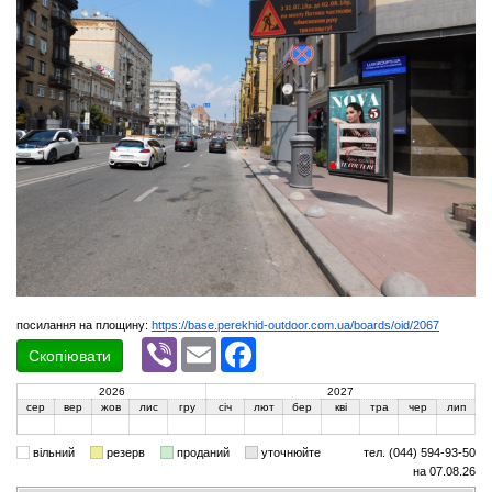
посилання на площину:
https://base.perekhid-outdoor.com.ua/boards/oid/2067
Viber
Email
Facebook
Скопіювати
2026
2027
сер
вер
жов
лис
гру
січ
лют
бер
кві
тра
чер
лип
вільний
резерв
проданий
уточнюйте
тел. (044) 594-93-50
на 07.08.26