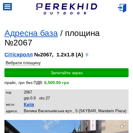
Адресна база
/ площина
№2067
Сітіскролл
№2067, 1.2x1.8 (A)
Вибрати площину
Запитайте зараз
прайс, грн без ПДВ:
6,500.00 грн
2067
код:
grp:
0.9
ots:
27
Київ
місто:
Велика Васильківська вул., 5 (SKYBAR, Mandarin Plaza)
адреса: