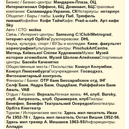
Бизнес / Бизнес-центры:
Мандарин-Плаза, ОЦ
,
Интернатионал Оффиcе, БЦ
,
Доминант, БЦ
Страховые
компании:
Саламандра-Украина, СК
Нотариусы:
нотариус
Общепит / Бары / пабы:
Lucky Паб
,
Трюфель
пивная
Кофейни:
Кофе Тайм
Кафе:
Prad-a-cafe
,
Арт-кафе
Sky
Авто / СТО:
мойка
Связь / Интернет-центры:
Samsung C:\Club\Metrograd
,
інтернет-клуб Орбіта
Грузоперевозки:
DHL
Наука, культура, спорт / ВУЗы и колледжи:
Киев. факультет
хореографии
Культурные центры:
PinchukArtCentre
,
Митець Київської Спілки Художників
Музеи:
Музей
истории атомобиля
,
Музей Шолом-Алейхема
Спортивные
центры:
Басейн Каченятко
Общественные места / Посольства:
Консул Колумбии
,
Консул Люксембурга
Госучреждения:
Госводхоз
,
Фитосанитарный контроль
Финансы / Банки:
OTP банк Бессарабское отд
,
ІНГ
Селф`Банк
,
Надра Банк
,
Ощадбанк
,
Райффайзен Банк
Аваль
,
VAB
Отдых / Казино:
Версаль
Ночная жизнь:
44, клуб
,
Barsky,
клуб
,
Антресоль, клуб
,
Оранжерея, клуб
Театры:
Бенефис
,
Бенефіс Театральний Осередок
Кинотеатры:
Орбіта Кінотеатр
Туризм / Исторические места:
Здесь жил писатель Иван
Ле 1952-78 г
,
Здесь жил писатель Остап Вишня 1952-56
,
Здесь жил тренер А. Мишаков 1963-93
Информцентры:
Алладін