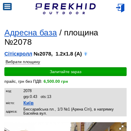
Адресна база
/ площина
№2078
Сітіскролл
№2078, 1.2x1.8 (A)
Вибрати площину
Запитайте зараз
прайс, грн без ПДВ:
6,500.00 грн
2078
код:
grp:
0.43
ots:
13
Київ
місто:
Бессарабська пл., 1/3 №1 (Арена Сіті), в напрямку
адреса:
Басейна вул.