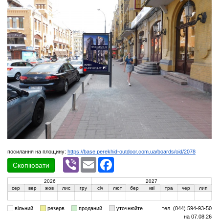
посилання на площину:
https://base.perekhid-outdoor.com.ua/boards/oid/2078
Viber
Email
Facebook
Скопіювати
2026
2027
сер
вер
жов
лис
гру
січ
лют
бер
кві
тра
чер
лип
вільний
резерв
проданий
уточнюйте
тел. (044) 594-93-50
на 07.08.26