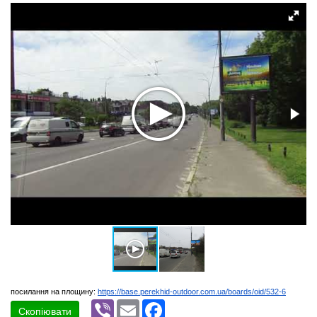
посилання на площину:
https://base.perekhid-outdoor.com.ua/boards/oid/532-6
Viber
Email
Facebook
Скопіювати