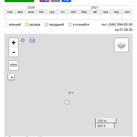
2026
2027
сер
вер
жов
лис
гру
січ
лют
бер
кві
тра
чер
лип
вільний
резерв
проданий
уточнюйте
тел. (044) 594-93-50
на 07.08.26
+
-
100 m
300 ft