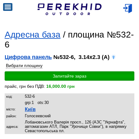
Адресна база
/ площина №532-
6
Цифрова панель
№532-6, 3.14x2.3 (A)
Вибрати площину
Запитайте зараз
прайс, грн без ПДВ:
16,000.00 грн
532-6
код:
grp:
1
ots:
30
Київ
місто:
Голосеевский
район:
Лобановського Валерія просп., 126 (АЗС "Укрнафта",
автомагазин АТЛ, Парк "Урочище Совки"), в напрямку
адреса:
Севастопольська пл.