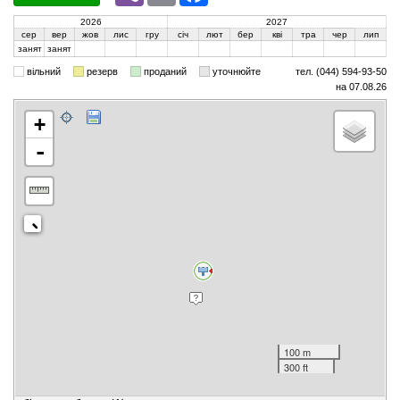
2026
2027
сер
вер
жов
лис
гру
січ
лют
бер
кві
тра
чер
лип
занят
занят
вільний
резерв
проданий
уточнюйте
тел. (044) 594-93-50
на 07.08.26
+
-
100 m
300 ft