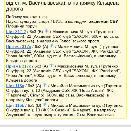
від ст. м. Васильківська), в напрямку Кільцева
дорога
Поблизу знаходяться:
Наука, культура, спорт / ВУЗы и колледжи:
академия СБУ
Площини поруч:
Щит 317-2
/ 6x3 (B)
/ Максимовича М. вул. (Трутенко
Онуфрія), 22 (Академія СБУ, клуб "SAXON", 600м. до ст. м.
Васильківська), в напрямку Голосіївського просп.
Призма 317a
/ 6x3 (A)
/ Максимовича М. вул. (Трутенко
Онуфрія), 22 (Академія СБУ, клуб "SAXON", ЖК "ParkLand",
"Нова Англія", 600м. від ст. м. Васильківська), в напрямку
Кільцева дорога
Призма 317c
/ 6x3 (A)
/ Максимовича М. вул. (Трутенко
Онуфрія), 22 (Академія СБУ, клуб "SAXON", ЖК "ParkLand",
"Нова Англія", 600м. від ст. м. Васильківська), в напрямку
Кільцева дорога
Щит 115a
/ 6x3 (A)
/ Михайла Максимовича вул.(Трутенка
Онуфрія вул.), 10 (Академія СБУ, ЖК "Нова Англія", ЖК
"Паркленд", Сільпо), 600м. від ст. м. Васильківська), в
напрямку Кільцевої дороги
Щит 115b
/ 6x3 (B)
/ Михайла Максимовича вул.(Трутенка
Онуфрія вул.), 10 (ЖК "4 Сезони", К-маркет), в напрямку
Амурської пл., супермаркету Varus , Ст.м. Васильківська