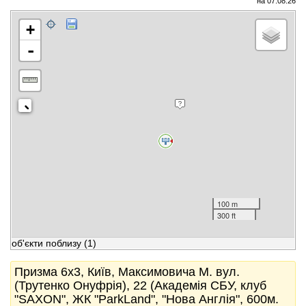
на 07.08.26
+
-
100 m
300 ft
об'єкти поблизу
(1)
Призма 6x3, Київ, Максимовича М. вул.
(Трутенко Онуфрія), 22 (Академія СБУ, клуб
"SAXON", ЖК "ParkLand", "Нова Англія", 600м.