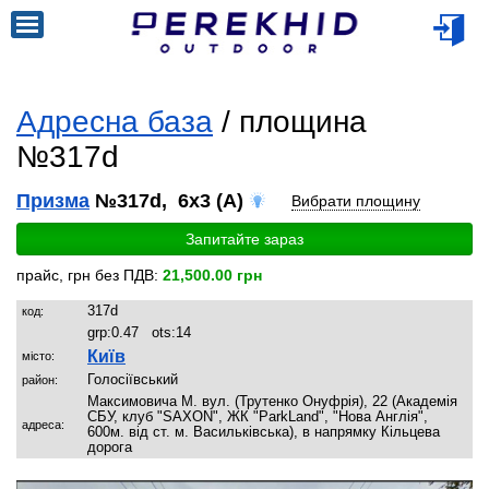
Адресна база
/ площина
№317d
Призма
№317d, 6x3 (A)
Вибрати площину
Запитайте зараз
прайс, грн без ПДВ:
21,500.00 грн
317d
код:
grp:
0.47
ots:
14
Київ
місто:
Голосіївський
район:
Максимовича М. вул. (Трутенко Онуфрія), 22 (Академія
СБУ, клуб "SAXON", ЖК "ParkLand", "Нова Англія",
адреса:
600м. від ст. м. Васильківська), в напрямку Кільцева
дорога