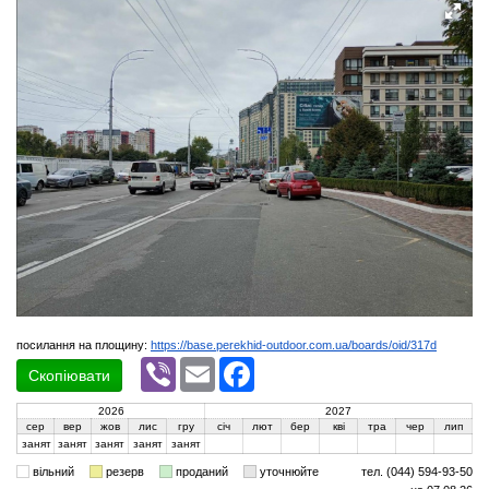
посилання на площину:
https://base.perekhid-outdoor.com.ua/boards/oid/317d
Viber
Email
Facebook
Скопіювати
2026
2027
сер
вер
жов
лис
гру
січ
лют
бер
кві
тра
чер
лип
занят
занят
занят
занят
занят
вільний
резерв
проданий
уточнюйте
тел. (044) 594-93-50