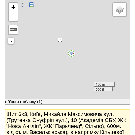
+
-
100 m
300 ft
об'єкти поблизу
(1)
Щит 6x3, Київ, Михайла Максимовича вул.
(Трутенка Онуфрія вул.), 10 (Академія СБУ, ЖК
"Нова Англія", ЖК "Паркленд", Сільпо), 600м.
від ст. м. Васильківська), в напрямку Кільцевої