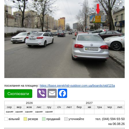
посилання на площину:
https://base.perekhid-outdoor.com.ua/boards/oid/115a
Viber
Email
Facebook
Скопіювати
2026
2027
сер
вер
жов
лис
гру
січ
лют
бер
кві
тра
чер
лип
занят
занят
занят
занят
занят
вільний
резерв
проданий
уточнюйте
тел. (044) 594-93-50
на 06.08.26