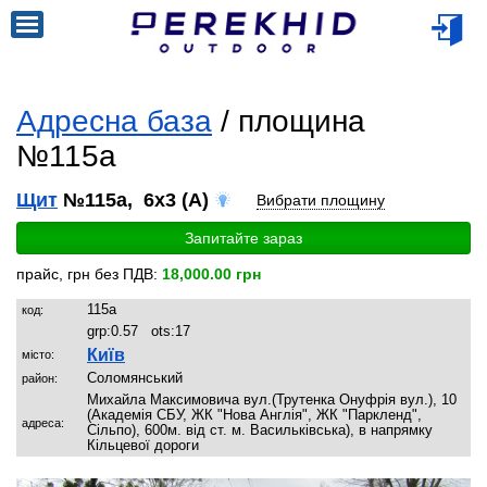
Адресна база
/ площина
№115a
Щит
№115a, 6x3 (A)
Вибрати площину
Запитайте зараз
прайс, грн без ПДВ:
18,000.00 грн
115a
код:
grp:
0.57
ots:
17
Київ
місто:
Соломянський
район:
Михайла Максимовича вул.(Трутенка Онуфрія вул.), 10
(Академія СБУ, ЖК "Нова Англія", ЖК "Паркленд",
адреса:
Сільпо), 600м. від ст. м. Васильківська), в напрямку
Кільцевої дороги