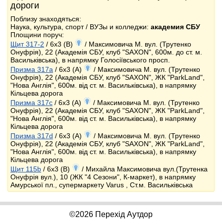
дороги
Поблизу знаходяться:
Наука, культура, спорт / ВУЗы и колледжи:
академия СБУ
Площини поруч:
Щит 317-2
/ 6x3 (B)
/ Максимовича М. вул. (Трутенко
Онуфрія), 22 (Академія СБУ, клуб "SAXON", 600м. до ст. м.
Васильківська), в напрямку Голосіївського просп.
Призма 317a
/ 6x3 (A)
/ Максимовича М. вул. (Трутенко
Онуфрія), 22 (Академія СБУ, клуб "SAXON", ЖК "ParkLand",
"Нова Англія", 600м. від ст. м. Васильківська), в напрямку
Кільцева дорога
Призма 317c
/ 6x3 (A)
/ Максимовича М. вул. (Трутенко
Онуфрія), 22 (Академія СБУ, клуб "SAXON", ЖК "ParkLand",
"Нова Англія", 600м. від ст. м. Васильківська), в напрямку
Кільцева дорога
Призма 317d
/ 6x3 (A)
/ Максимовича М. вул. (Трутенко
Онуфрія), 22 (Академія СБУ, клуб "SAXON", ЖК "ParkLand",
"Нова Англія", 600м. від ст. м. Васильківська), в напрямку
Кільцева дорога
Щит 115b
/ 6x3 (B)
/ Михайла Максимовича вул.(Трутенка
Онуфрія вул.), 10 (ЖК "4 Сезони", К-маркет), в напрямку
Амурської пл., супермаркету Varus , Ст.м. Васильківська
©2026 Перехід Аутдор