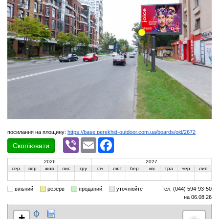
посилання на площину:
https://base.perekhid-outdoor.com.ua/boards/oid/2672
Viber
Email
Facebook
Скопіювати
2026
2027
сер
вер
жов
лис
гру
січ
лют
бер
кві
тра
чер
лип
вільний
резерв
проданий
уточнюйте
тел. (044) 594-93-50
на 06.08.26
+