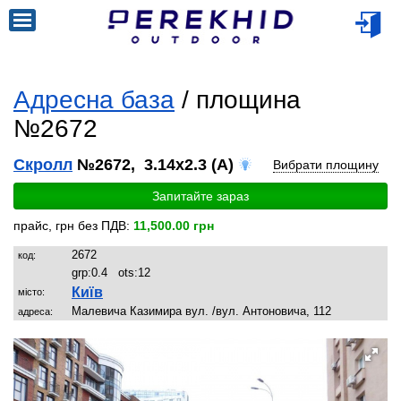
Адресна база
/ площина
№2672
Скролл
№2672, 3.14x2.3 (A)
Вибрати площину
Запитайте зараз
прайс, грн без ПДВ:
11,500.00 грн
2672
код:
grp:
0.4
ots:
12
Київ
місто:
Малевича Казимира вул. /вул. Антоновича, 112
адреса: