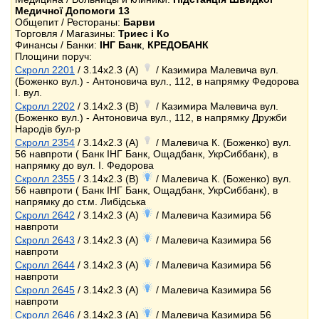
Медичної Допомоги 13
Общепит / Рестораны:
Барви
Торговля / Магазины:
Триес і Ко
Финансы / Банки:
ІНГ Банк
,
КРЕДОБАНК
Площини поруч:
Скролл 2201
/ 3.14x2.3 (A)
/ Казимира Малевича вул.
(Боженко вул.) - Антоновича вул., 112, в напрямку Федорова
І. вул.
Скролл 2202
/ 3.14x2.3 (B)
/ Казимира Малевича вул.
(Боженко вул.) - Антоновича вул., 112, в напрямку Дружби
Народів бул-р
Скролл 2354
/ 3.14x2.3 (A)
/ Малевича К. (Боженко) вул.
56 навпроти ( Банк ІНГ Банк, Ощадбанк, УкрСиббанк), в
напрямку до вул. І. Федорова
Скролл 2355
/ 3.14x2.3 (B)
/ Малевича К. (Боженко) вул.
56 навпроти ( Банк ІНГ Банк, Ощадбанк, УкрСиббанк), в
напрямку до ст.м. Либідська
Скролл 2642
/ 3.14x2.3 (A)
/ Малевича Казимира 56
навпроти
Скролл 2643
/ 3.14x2.3 (A)
/ Малевича Казимира 56
навпроти
Скролл 2644
/ 3.14x2.3 (A)
/ Малевича Казимира 56
навпроти
Скролл 2645
/ 3.14x2.3 (A)
/ Малевича Казимира 56
навпроти
Скролл 2646
/ 3.14x2.3 (A)
/ Малевича Казимира 56