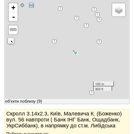
+
-
100 m
300 ft
об'єкти поблизу
(9)
Скролл 3.14x2.3, Київ, Малевича К. (Боженко)
вул. 56 навпроти ( Банк ІНГ Банк, Ощадбанк,
УкрСиббанк), в напрямку до ст.м. Либідська
Поблизу знаходяться: