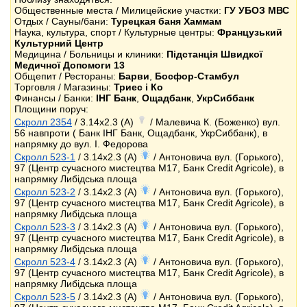
Общественные места / Милицейские участки:
ГУ УБОЗ МВС
Отдых / Сауны/бани:
Турецкая баня Хаммам
Наука, культура, спорт / Культурные центры:
Французький
Культурний Центр
Медицина / Больницы и клиники:
Підстанція Швидкої
Медичної Допомоги 13
Общепит / Рестораны:
Барви
,
Босфор-Стамбул
Торговля / Магазины:
Триес і Ко
Финансы / Банки:
ІНГ Банк
,
Ощадбанк
,
УкрСиббанк
Площини поруч:
Скролл 2354
/ 3.14x2.3 (A)
/ Малевича К. (Боженко) вул.
56 навпроти ( Банк ІНГ Банк, Ощадбанк, УкрСиббанк), в
напрямку до вул. І. Федорова
Скролл 523-1
/ 3.14x2.3 (A)
/ Антоновича вул. (Горького),
97 (Центр сучасного мистецтва М17, Банк Credit Agricole), в
напрямку Либідська площа
Скролл 523-2
/ 3.14x2.3 (A)
/ Антоновича вул. (Горького),
97 (Центр сучасного мистецтва М17, Банк Credit Agricole), в
напрямку Либідська площа
Скролл 523-3
/ 3.14x2.3 (A)
/ Антоновича вул. (Горького),
97 (Центр сучасного мистецтва М17, Банк Credit Agricole), в
напрямку Либідська площа
Скролл 523-4
/ 3.14x2.3 (A)
/ Антоновича вул. (Горького),
97 (Центр сучасного мистецтва М17, Банк Credit Agricole), в
напрямку Либідська площа
Скролл 523-5
/ 3.14x2.3 (A)
/ Антоновича вул. (Горького),