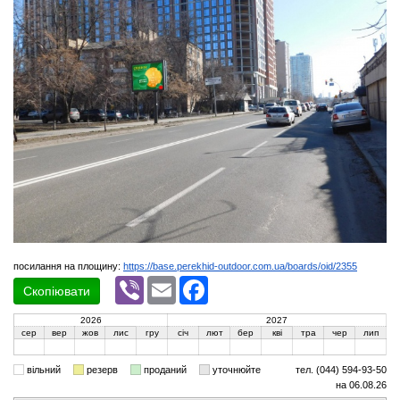
посилання на площину:
https://base.perekhid-outdoor.com.ua/boards/oid/2355
Viber
Email
Facebook
Скопіювати
2026
2027
сер
вер
жов
лис
гру
січ
лют
бер
кві
тра
чер
лип
вільний
резерв
проданий
уточнюйте
тел. (044) 594-93-50
на 06.08.26