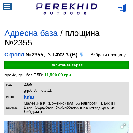
Адресна база
/ площина
№2355
Скролл
№2355, 3.14x2.3 (B)
Вибрати площину
Запитайте зараз
прайс, грн без ПДВ:
11,500.00 грн
2355
код:
grp:
0.37
ots:
11
Київ
місто:
Малевича К. (Боженко) вул. 56 навпроти ( Банк ІНГ
Банк, Ощадбанк, УкрСиббанк), в напрямку до ст.м.
адреса:
Либідська