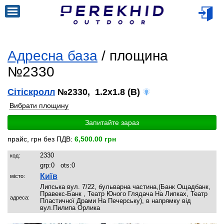
Адресна база
/ площина
№2330
Сітіскролл
№2330, 1.2x1.8 (B)
Вибрати площину
Запитайте зараз
прайс, грн без ПДВ:
6,500.00 грн
2330
код:
grp:
0
ots:
0
Київ
місто:
Липська вул. 7/22, бульварна частина,(Банк Ощадбанк,
Правекс-Банк , Театр Юного Глядача На Липках, Театр
адреса:
Пластичної Драми На Печерську), в напрямку від
вул.Пилипа Орлика