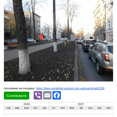
посилання на площину:
https://base.perekhid-outdoor.com.ua/boards/oid/2330
Viber
Email
Facebook
Скопіювати
2026
2027
сер
вер
жов
лис
гру
січ
лют
бер
кві
тра
чер
лип