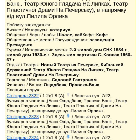
Банк , Театр Юного Глядача На Липках, Театр
Пластичної Драми На Печерську), в напрямку
від вул.Пилипа Орлика
Поблизу знаходяться:
Бизнес / Нотариусы:
нотариус
Общепит / Бары / пабы:
Шалле, паб
Кафе:
Кафе
Общественные места / Госучреждения:
резиденція
Президента
Туризм / Исторические места:
2-й жилой дом СНК 1934 г.
,
жилой дом 1930-е г
,
Здесь жил партизан С. Ковпак 1960-
67 г
Отдых / Театры:
Новый Театр на Печерске
,
Київський
Державний Театр Юного Глядача На Липках
,
Театр
Пластичної Драми На Печерську
Торговля / Магазины:
Садовий Гастроном
Финансы / Банки:
Ощадбанк
,
Правекс-Банк
Площини поруч:
Сітіскролл 2322
/ 1.2x1.8 (A)
/ Липська вул. 7/22,
бульварна частина,(Банк Ощадбанк, Правекс-Банк , Театр
Юного Глядача На Липках, Театр Пластичної Драми На
Печерську), в напрямку до вул.Пилипа Орлика
Сітіскролл 2323
/ 1.2x1.8 (A)
/ Липська вул. 7/22,
бульварна частина,(Банк Ощадбанк, Правекс-Банк , Театр
Юного Глядача На Липках, Театр Пластичної Драми На
Печерську), в напрямку до вул.Пилипа Орлика
Сітіскролл 2324
/ 1.2x1.8 (A)
/ Липська вул. 7/22,