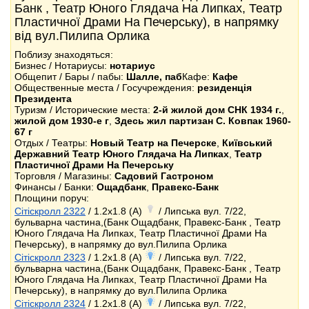
Банк , Театр Юного Глядача На Липках, Театр
Пластичної Драми На Печерську), в напрямку
від вул.Пилипа Орлика
Поблизу знаходяться:
Бизнес / Нотариусы:
нотариус
Общепит / Бары / пабы:
Шалле, паб
Кафе:
Кафе
Общественные места / Госучреждения:
резиденція
Президента
Туризм / Исторические места:
2-й жилой дом СНК 1934 г.
,
жилой дом 1930-е г
,
Здесь жил партизан С. Ковпак 1960-
67 г
Отдых / Театры:
Новый Театр на Печерске
,
Київський
Державний Театр Юного Глядача На Липках
,
Театр
Пластичної Драми На Печерську
Торговля / Магазины:
Садовий Гастроном
Финансы / Банки:
Ощадбанк
,
Правекс-Банк
Площини поруч:
Сітіскролл 2322
/ 1.2x1.8 (A)
/ Липська вул. 7/22,
бульварна частина,(Банк Ощадбанк, Правекс-Банк , Театр
Юного Глядача На Липках, Театр Пластичної Драми На
Печерську), в напрямку до вул.Пилипа Орлика
Сітіскролл 2323
/ 1.2x1.8 (A)
/ Липська вул. 7/22,
бульварна частина,(Банк Ощадбанк, Правекс-Банк , Театр
Юного Глядача На Липках, Театр Пластичної Драми На
Печерську), в напрямку до вул.Пилипа Орлика
Сітіскролл 2324
/ 1.2x1.8 (A)
/ Липська вул. 7/22,