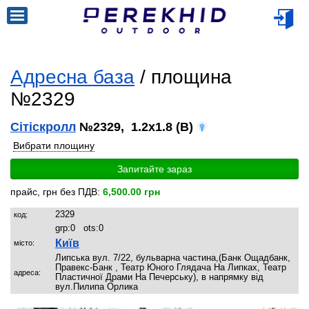
Адресна база
/ площина
№2329
Сітіскролл
№2329, 1.2x1.8 (B)
Вибрати площину
Запитайте зараз
прайс, грн без ПДВ:
6,500.00 грн
2329
код:
grp:
0
ots:
0
Київ
місто:
Липська вул. 7/22, бульварна частина,(Банк Ощадбанк,
Правекс-Банк , Театр Юного Глядача На Липках, Театр
адреса:
Пластичної Драми На Печерську), в напрямку від
вул.Пилипа Орлика