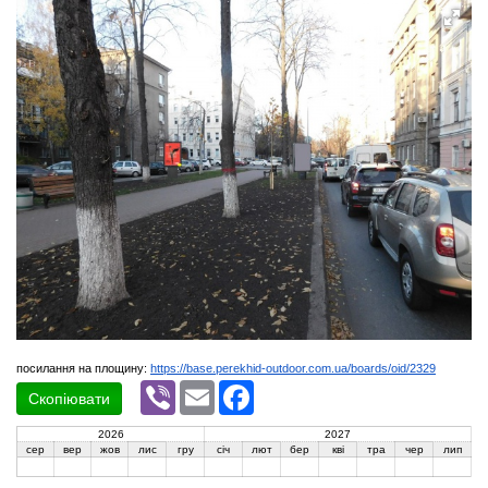
посилання на площину:
https://base.perekhid-outdoor.com.ua/boards/oid/2329
Viber
Email
Facebook
Скопіювати
2026
2027
сер
вер
жов
лис
гру
січ
лют
бер
кві
тра
чер
лип