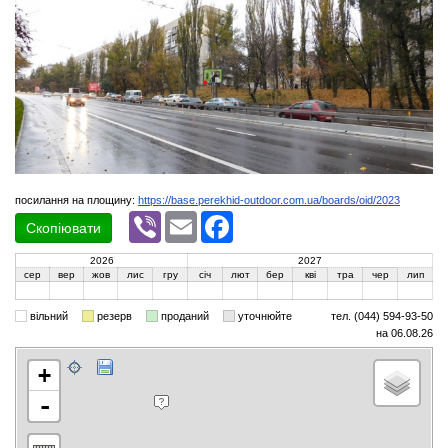
посилання на площину:
https://base.perekhid-outdoor.com.ua/boards/oid/2023
Viber
Email
Facebook
Скопіювати
2026
2027
сер
вер
жов
лис
гру
січ
лют
бер
кві
тра
чер
лип
вільний
резерв
проданий
уточнюйте
тел. (044) 594-93-50
на 06.08.26
+
-