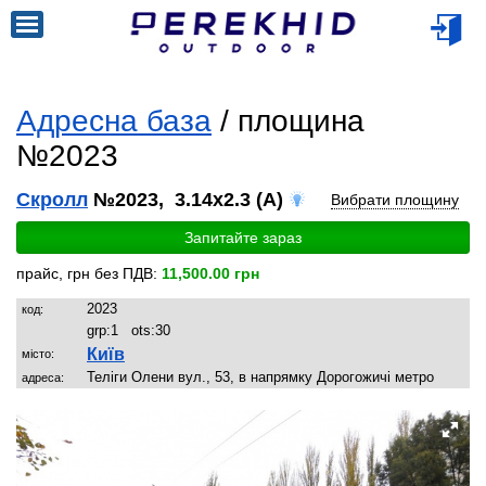
Адресна база
/ площина
№2023
Скролл
№2023, 3.14x2.3 (A)
Вибрати площину
Запитайте зараз
прайс, грн без ПДВ:
11,500.00 грн
2023
код:
grp:
1
ots:
30
Київ
місто:
Теліги Олени вул., 53, в напрямку Дорогожичі метро
адреса: