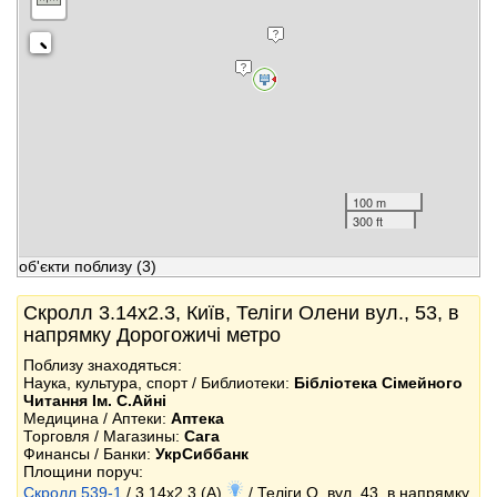
100 m
300 ft
об'єкти поблизу
(3)
Скролл 3.14x2.3, Київ, Теліги Олени вул., 53, в
напрямку Дорогожичі метро
Поблизу знаходяться:
Наука, культура, спорт / Библиотеки:
Бібліотека Сімейного
Читання Ім. С.Айні
Медицина / Аптеки:
Аптека
Торговля / Магазины:
Сага
Финансы / Банки:
УкрСиббанк
Площини поруч:
Скролл 539-1
/ 3.14x2.3 (A)
/ Теліги О. вул. 43, в напрямку