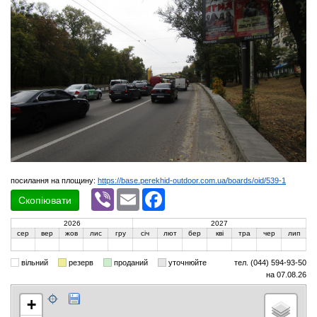
посилання на площину:
https://base.perekhid-outdoor.com.ua/boards/oid/539-1
Viber
Email
Facebook
Скопіювати
2026
2027
сер
вер
жов
лис
гру
січ
лют
бер
кві
тра
чер
лип
вільний
резерв
проданий
уточнюйте
тел. (044) 594-93-50
на 07.08.26
+