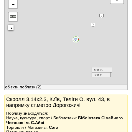
-
100 m
300 ft
об'єкти поблизу
(2)
Скролл 3.14x2.3, Київ, Теліги О. вул. 43, в
напрямку ст.метро Дорогожичі
Поблизу знаходяться:
Наука, культура, спорт / Библиотеки:
Бібліотека Сімейного
Читання Ім. С.Айні
Торговля / Магазины:
Сага