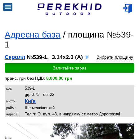
Адресна база
/ площина №539-
1
Скролл
№539-1, 3.14x2.3 (A)
Вибрати площину
Запитайте зараз
прайс, грн без ПДВ:
8,000.00 грн
539-1
код:
grp:
0.73
ots:
22
Київ
місто:
Шевченківський
район:
Теліги О. вул. 43, в напрямку ст.метро Дорогожичі
адреса: