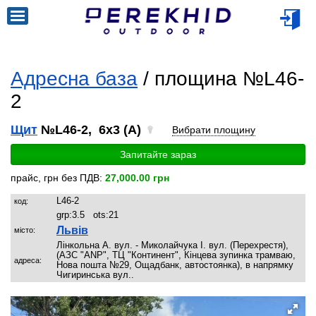
Адресна база
/ площина №L46-
2
Щит
№L46-2, 6x3 (A)
Вибрати площину
Запитайте зараз
прайс, грн без ПДВ:
27,000.00 грн
L46-2
код:
grp:
3.5
ots:
21
Львів
місто:
Лінкольна А. вул. - Миколайчука І. вул. (Перехрестя),
(АЗС "ANP", ТЦ "Континент", Кінцева зупинка трамваю,
адреса:
Нова пошта №29, Ощадбанк, автостоянка), в напрямку
Чигиринська вул..