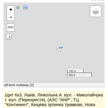
+
-
100 m
500 ft
об'єкти поблизу
(2)
Щит 6x3, Львів, Лінкольна А. вул. - Миколайчука
І. вул. (Перехрестя), (АЗС "ANP", ТЦ
"Континент", Кінцева зупинка трамваю, Нова