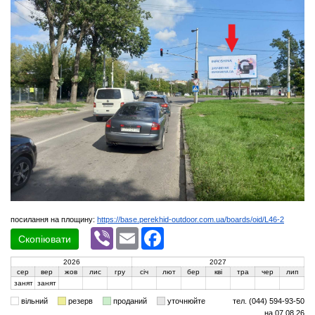
посилання на площину:
https://base.perekhid-outdoor.com.ua/boards/oid/L46-2
Viber
Email
Facebook
Скопіювати
2026
2027
сер
вер
жов
лис
гру
січ
лют
бер
кві
тра
чер
лип
занят
занят
вільний
резерв
проданий
уточнюйте
тел. (044) 594-93-50
на 07.08.26