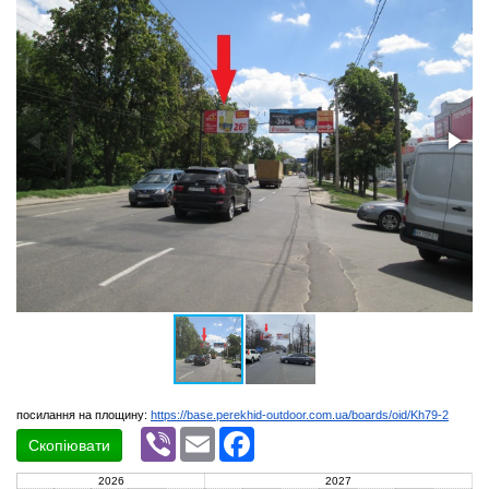
посилання на площину:
https://base.perekhid-outdoor.com.ua/boards/oid/Kh79-2
Viber
Email
Facebook
Скопіювати
2026
2027