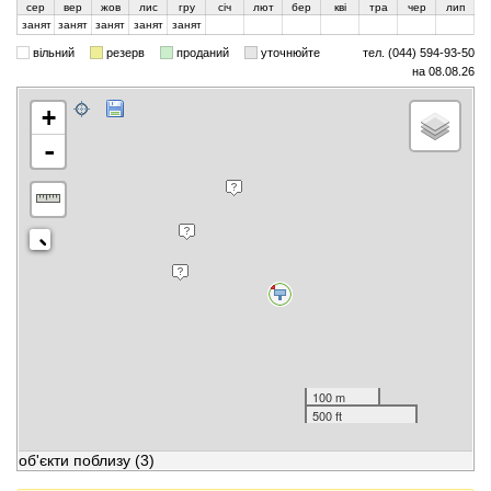
сер
вер
жов
лис
гру
січ
лют
бер
кві
тра
чер
лип
занят
занят
занят
занят
занят
вільний
резерв
проданий
уточнюйте
тел. (044) 594-93-50
на 08.08.26
+
-
100 m
500 ft
об'єкти поблизу
(3)