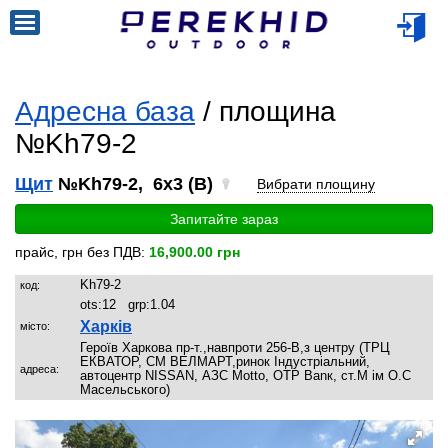
Адресна база
/ площина
№Kh79-2
Щит
№Kh79-2, 6x3 (B)
Вибрати площину
Запитайте зараз
прайс, грн без ПДВ:
16,900.00 грн
Kh79-2
код:
ots:
12
grp:
1.04
Харків
місто:
Героїв Харкова пр-т.,навпроти 256-В,з центру (ТРЦ
ЕКВАТОР, СМ ВЕЛМАРТ,ринок Індустріальний,
адреса:
автоцентр NISSAN, АЗС Motto, ОТР Ваnк, ст.М ім О.С
Масельського)