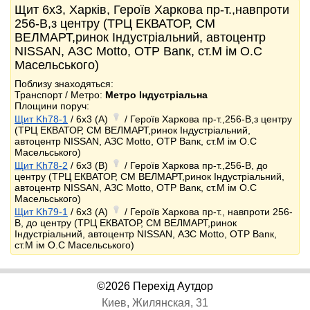
Щит 6x3, Харків, Героїв Харкова пр-т.,навпроти
256-В,з центру (ТРЦ ЕКВАТОР, СМ
ВЕЛМАРТ,ринок Індустріальний, автоцентр
NISSAN, АЗС Motto, ОТР Ваnк, ст.М ім О.С
Масельського)
Поблизу знаходяться:
Транспорт / Метро:
Метро Індустріальна
Площини поруч:
Щит Kh78-1
/ 6x3 (A)
/ Героїв Харкова пр-т.,256-В,з центру
(ТРЦ ЕКВАТОР, СМ ВЕЛМАРТ,ринок Індустріальний,
автоцентр NISSAN, АЗС Motto, ОТР Ваnк, ст.М ім О.С
Масельського)
Щит Kh78-2
/ 6x3 (B)
/ Героїв Харкова пр-т.,256-В, до
центру (ТРЦ ЕКВАТОР, СМ ВЕЛМАРТ,ринок Індустріальний,
автоцентр NISSAN, АЗС Motto, ОТР Ваnк, ст.М ім О.С
Масельського)
Щит Kh79-1
/ 6x3 (A)
/ Героїв Харкова пр-т., навпроти 256-
В, до центру (ТРЦ ЕКВАТОР, СМ ВЕЛМАРТ,ринок
Індустріальний, автоцентр NISSAN, АЗС Motto, ОТР Ваnк,
ст.М ім О.С Масельського)
©2026 Перехід Аутдор
Киев, Жилянская, 31