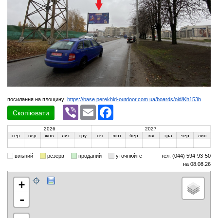
посилання на площину:
https://base.perekhid-outdoor.com.ua/boards/oid/Kh153b
Viber
Email
Facebook
Скопіювати
2026
2027
сер
вер
жов
лис
гру
січ
лют
бер
кві
тра
чер
лип
вільний
резерв
проданий
уточнюйте
тел. (044) 594-93-50
на 08.08.26
+
-