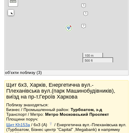
100 m
500 ft
об'єкти поблизу
(3)
Щит 6x3, Харків, Енергетична вул.-
Плеханівська вул.(парк Машинобудівників),
виїзд на пр-т.Героїв Харкова
Поблизу знаходяться:
Бизнес / Промышленный район:
Турбоатом, з-д
Транспорт / Метро:
Метро Московський Проспект
Площини поруч:
Щит Kh153a
/ 6x3 (A)
/ Енергетична вул.-Плеханівська вул.
(Турбоатом, Бізнес центр "Сapital" ,Megabank) в напрямку