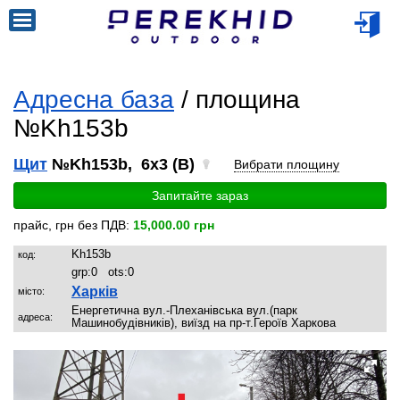
Адресна база
/ площина
№Kh153b
Щит
№Kh153b, 6x3 (B)
Вибрати площину
Запитайте зараз
прайс, грн без ПДВ:
15,000.00 грн
Kh153b
код:
grp:
0
ots:
0
Харків
місто:
Енергетична вул.-Плеханівська вул.(парк
адреса:
Машинобудівників), виїзд на пр-т.Героїв Харкова