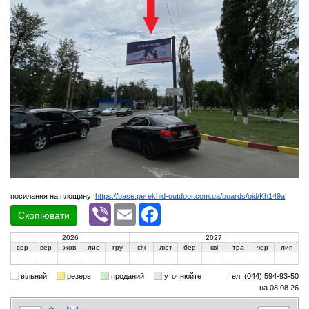
посилання на площину:
https://base.perekhid-outdoor.com.ua/boards/oid/Kh149a
Viber
Email
Facebook
Скопіювати
2026
2027
сер
вер
жов
лис
гру
січ
лют
бер
кві
тра
чер
лип
вільний
резерв
проданий
уточнюйте
тел. (044) 594-93-50
на 08.08.26