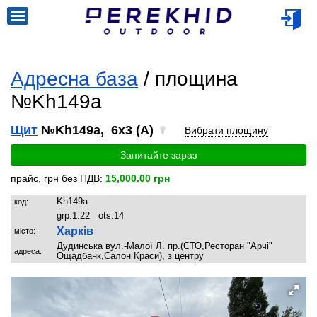
Адресна база
/ площина
№Kh149a
Щит
№Kh149a, 6x3 (A)
Вибрати площину
Запитайте зараз
прайс, грн без ПДВ:
15,000.00 грн
Kh149a
код:
grp:
1.22
ots:
14
Харків
місто:
Дудинська вул.-Малої Л. пр.(СТО,Ресторан "Арчі"
адреса:
Ощадбанк,Салон Краси), з центру