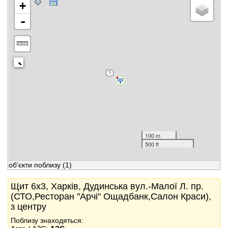
+
-
100 m
500 ft
об'єкти поблизу
(1)
Щит 6x3, Харків, Дудинська вул.-Малої Л. пр.
(СТО,Ресторан "Арчі" Ощадбанк,Салон Краси),
з центру
Поблизу знаходяться: