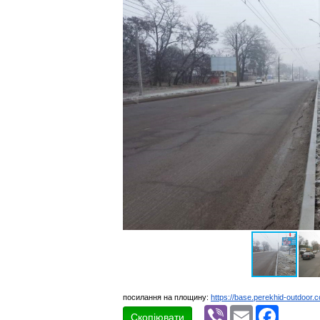
посилання на площину:
https://base.perekhid-outdoor.
Viber
Email
Faceboo
Скопіювати