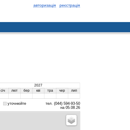
авторизація
реєстрація
2027
січ
лют
бер
кві
тра
чер
лип
уточнюйте
тел. (044) 594-93-50
на 05.08.26