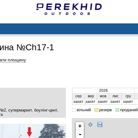
ина №Ch17-1
ати площину
2026
сер
вер
жов
лис
гру
занят
занят
занят
занят
занят
вільний
резерв
проданий
 №2, супермаркет, боулінг-цент,
та
+
-