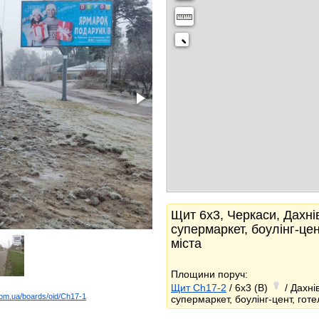
Щит 6x3, Черкаси, Дахнів
супермаркет, боулінг-цен
міста
Площини поруч:
Щит Ch17-2
/ 6x3 (B)
/ Дахні
com.ua/boards/oid/Ch17-1
супермаркет, боулінг-цент, готе
k