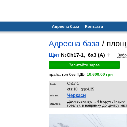
Адресна база
Контакти
Адресна база
/ площ
Щит
№Ch17-1, 6x3 (A)
Вибр
Запитайте зараз
прайс, грн без ПДВ:
10,600.00 грн
Ch17-1
код:
ots:
10
grp:
4.35
Черкаси
місто:
Дахнівська вул., 4 (поруч Лікарня
адреса:
готель), в напрямку до центру міс