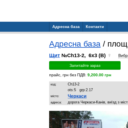
Адресна база
Контакти
Адресна база
/ площ
Щит
№Ch13-2, 6x3 (B)
Вибр
Запитайте зараз
прайс, грн без ПДВ:
9,200.00 грн
Ch13-2
код:
ots:
5
grp:
2.17
Черкаси
місто:
дорога Черкаси-Канів, виїзд з міс
адреса: