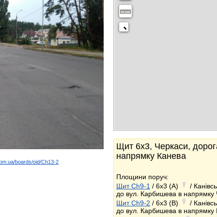
Щит 6x3, Черкаси, дорога
напрямку Канева
com.ua/boards/oid/Ch13-2
k
Площини поруч:
Щит Ch9-1
/ 6x3 (A)
/ Канівсь
до вул. Карбишева в напрямку 
Щит Ch9-2
/ 6x3 (B)
/ Канівсь
до вул. Карбишева в напрямку 