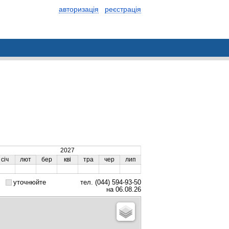
авторизація
реєстрація
2027
січ
лют
бер
кві
тра
чер
лип
уточнюйте
тел. (044) 594-93-50
на 06.08.26