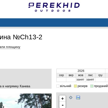
ина №Ch13-2
ати площину
2026
сер
вер
жов
лис
гру
занят
занят
вільний
резерв
проданий
та в напрямку Канева
+
-