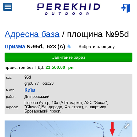
Адресна база
/ площина №95d
Призма
№95d, 6x3 (A)
Вибрати площину
Запитайте зараз
прайс, грн без ПДВ:
21,500.00 грн
95d
код:
grp:
0.77
ots:
23
Київ
місто:
Дніпровський
район:
Перова бул-р, 10а (АТБ-маркет, АЗС "Socar",
"Glusco",Ельдорадо, Фокстрот), в напрямку
адреса:
Броварський просп.