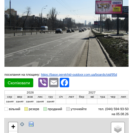
посилання на площину:
https://base.perekhid-outdoor.com.ua/boards/oid/95d
Viber
Email
Facebook
Скопіювати
2026
2027
сер
вер
жов
лис
гру
січ
лют
бер
кві
тра
чер
лип
занят
занят
занят
занят
занят
вільний
резерв
проданий
уточнюйте
тел. (044) 594-93-50
на 05.08.26
+