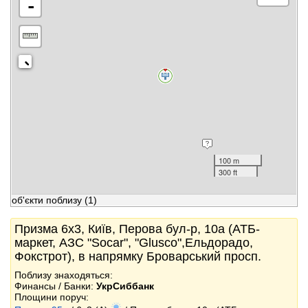
-
100 m
300 ft
об'єкти поблизу
(1)
Призма 6x3, Київ, Перова бул-р, 10а (АТБ-
маркет, АЗС "Socar", "Glusco",Ельдорадо,
Фокстрот), в напрямку Броварський просп.
Поблизу знаходяться:
Финансы / Банки:
УкрСиббанк
Площини поруч: