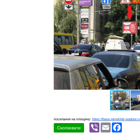
посилання на площину:
https://base.perekhid-outdoor.
Viber
Email
Faceboo
Скопіювати