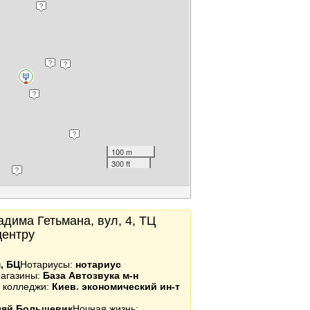
100 m
300 ft
адима Гетьмана, вул, 4, ТЦ
центру
, БЦ
Нотариусы:
нотариус
агазины:
База Автозвука м-н
и колледжи:
Киев. экономический ин-т
ляй Большевик
Ночная жизнь: