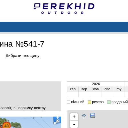
ина №541-7
Вибрати площину
2026
сер
вер
жов
лис
гру
вільний
резерв
проданий
ополіт, в напрямку центру
+
-