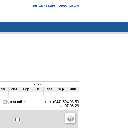
авторизація
реєстрація
2027
січ
лют
бер
кві
тра
чер
лип
уточнюйте
тел. (044) 594-93-50
на 07.08.26