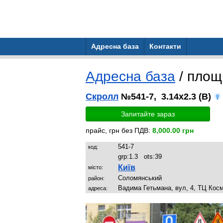
Адресна база
Контакти
Адресна база
/ площ
Скролл
№541-7, 3.14x2.3 (B)
Запитайте зараз
прайс, грн без ПДВ:
8,000.00 грн
541-7
код:
grp:
1.3
ots:
39
Київ
місто:
Соломянський
район:
Вадима Гетьмана, вул, 4, ТЦ Косм
адреса: