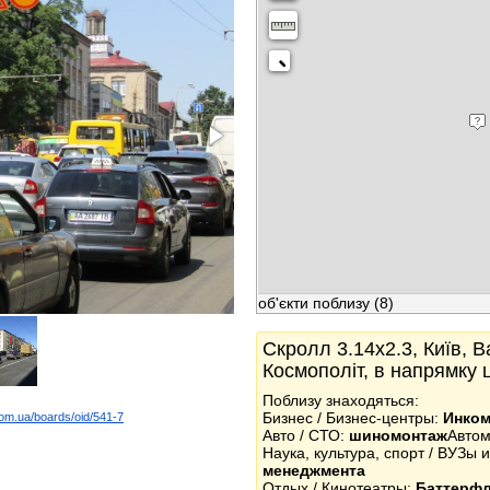
об'єкти поблизу
(8)
Скролл 3.14x2.3, Київ, В
Космополіт, в напрямку 
Поблизу знаходяться:
Бизнес / Бизнес-центры:
Инком
com.ua/boards/oid/541-7
Авто / СТО:
шиномонтаж
Автом
k
Наука, культура, спорт / ВУЗы 
менеджмента
Отдых / Кинотеатры:
Баттерф