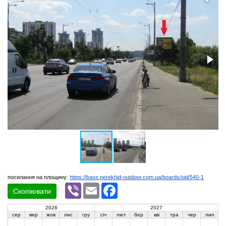
посилання на площину:
https://base.perekhid-outdoor.com.ua/boards/oid/540-1
Viber
Email
Facebook
Скопіювати
2026
2027
сер
вер
жов
лис
гру
січ
лют
бер
кві
тра
чер
лип