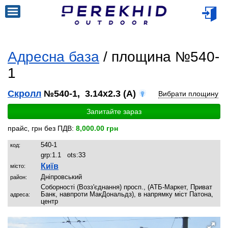
Адресна база
/ площина №540-
1
Скролл
№540-1, 3.14x2.3 (A)
Вибрати площину
Запитайте зараз
прайс, грн без ПДВ:
8,000.00 грн
540-1
код:
grp:
1.1
ots:
33
Київ
місто:
Дніпровський
район:
Соборності (Возз'єднання) просп., (АТБ-Маркет, Приват
Банк, навпроти МакДональдз), в напрямку міст Патона,
адреса:
центр