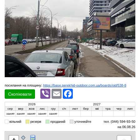
посилання на площину:
https://base.perekhid-outdoor.com.ua/boards/oid/538-8
Viber
Email
Facebook
Скопіювати
2026
2027
сер
вер
жов
лис
гру
січ
лют
бер
кві
тра
чер
лип
занят
занят
занят
занят
занят
вільний
резерв
проданий
уточнюйте
тел. (044) 594-93-50
на 06.08.26