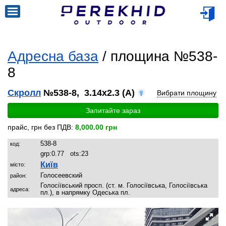
Адресна база
/ площина №538-
8
Скролл
№538-8, 3.14x2.3 (A)
Вибрати площину
Запитайте зараз
прайс, грн без ПДВ:
8,000.00 грн
538-8
код:
grp:
0.77
ots:
23
Київ
місто:
Голосеевский
район:
Голосіївський просп. (ст. м. Голосіївська, Голосіївська
адреса:
пл.), в напрямку Одеська пл.