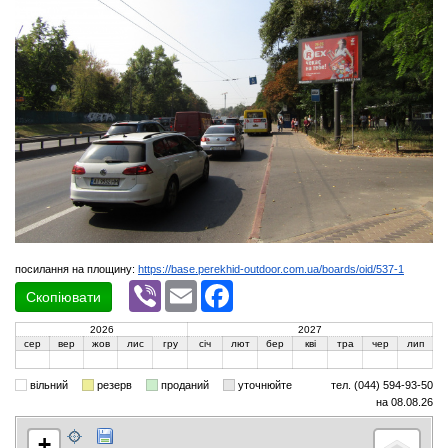
посилання на площину:
https://base.perekhid-outdoor.com.ua/boards/oid/537-1
Viber
Email
Facebook
Скопіювати
2026
2027
сер
вер
жов
лис
гру
січ
лют
бер
кві
тра
чер
лип
вільний
резерв
проданий
уточнюйте
тел. (044) 594-93-50
на 08.08.26
+