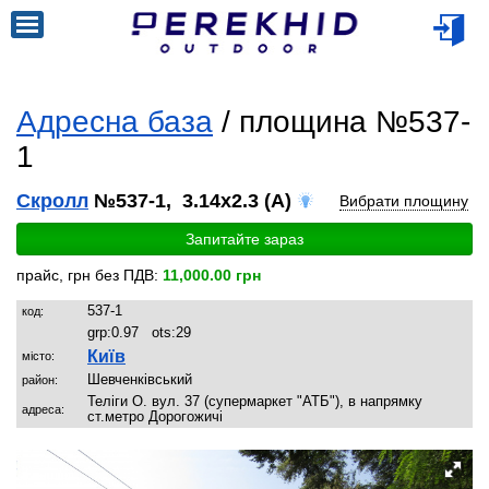
Адресна база
/ площина №537-
1
Скролл
№537-1, 3.14x2.3 (A)
Вибрати площину
Запитайте зараз
прайс, грн без ПДВ:
11,000.00 грн
537-1
код:
grp:
0.97
ots:
29
Київ
місто:
Шевченківський
район:
Теліги О. вул. 37 (супермаркет "АТБ"), в напрямку
адреса:
ст.метро Дорогожичі