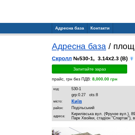
Адресна база
Контакти
Адресна база
/ площ
Скролл
№530-1, 3.14x2.3 (B)
Запитайте зараз
прайс, грн без ПДВ:
8,000.00 грн
530-1
код:
grp:
0.27
ots:
8
Київ
місто:
Подільський
район:
Кирилівська вул. (Фрунзе вул.), 8
адреса:
Парк Хвойки, стадіон "Спартак"), 