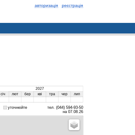
авторизація
реєстрація
2027
січ
лют
бер
кві
тра
чер
лип
уточнюйте
тел. (044) 594-93-50
на 07.08.26