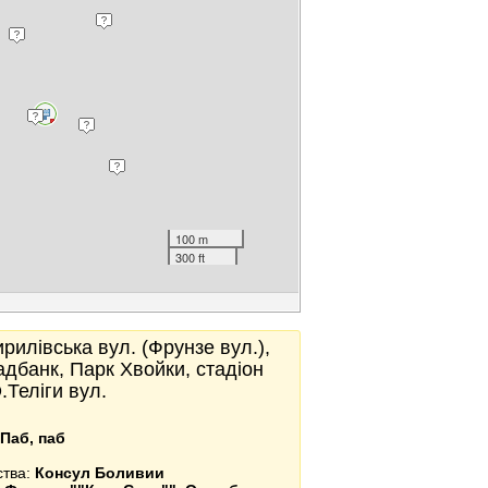
100 m
300 ft
ирилівська вул. (Фрунзе вул.),
адбанк, Парк Хвойки, стадіон
.Теліги вул.
Паб, паб
ства:
Консул Боливии