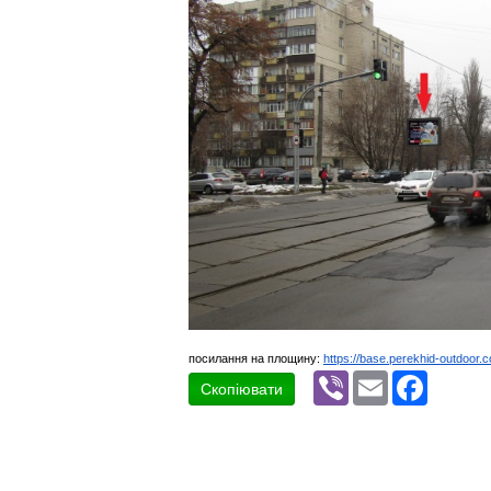
посилання на площину:
https://base.perekhid-outdoor.
Viber
Email
Faceboo
Скопіювати