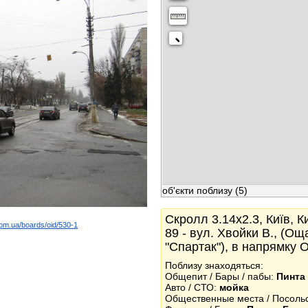
об'єкти поблизу
(5)
Скролл 3.14x2.3, Київ, К
com.ua/boards/oid/530-1
89 - вул. Хвойки В., (Ощ
k
"Спартак"), в напрямку О
Поблизу знаходяться:
Общепит / Бары / пабы:
Пинта 
Авто / СТО:
мойка
Общественные места / Посоль