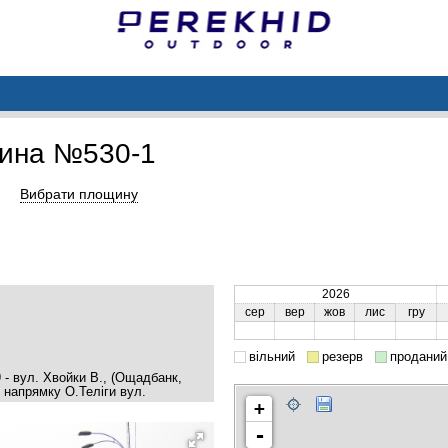
ина №530-1
Вибрати площину
2026
сер
вер
жов
лис
гру
вільний
резерв
проданий
9 - вул. Хвойки В., (Ощадбанк,
в напрямку О.Теліги вул.
+
-