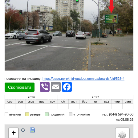
посилання на площину:
https://base.perekhid-outdoor.com.ua/boards/oid/528-4
Viber
Email
Facebook
Скопіювати
2026
2027
сер
вер
жов
лис
гру
січ
лют
бер
кві
тра
чер
лип
вільний
резерв
проданий
уточнюйте
тел. (044) 594-93-50
на 05.08.26
+