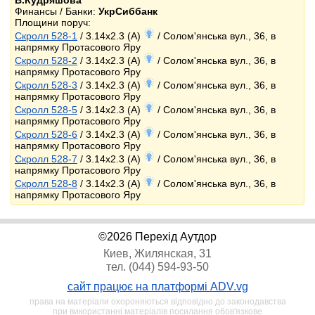
В.Кудряшова
Финансы / Банки:
УкрСиббанк
Площини поруч:
Скролл 528-1
/ 3.14x2.3 (A)
/ Солом'янська вул., 36, в
напрямку Протасового Яру
Скролл 528-2
/ 3.14x2.3 (A)
/ Солом'янська вул., 36, в
напрямку Протасового Яру
Скролл 528-3
/ 3.14x2.3 (A)
/ Солом'янська вул., 36, в
напрямку Протасового Яру
Скролл 528-5
/ 3.14x2.3 (A)
/ Солом'янська вул., 36, в
напрямку Протасового Яру
Скролл 528-6
/ 3.14x2.3 (A)
/ Солом'янська вул., 36, в
напрямку Протасового Яру
Скролл 528-7
/ 3.14x2.3 (A)
/ Солом'янська вул., 36, в
напрямку Протасового Яру
Скролл 528-8
/ 3.14x2.3 (A)
/ Солом'янська вул., 36, в
напрямку Протасового Яру
©2026 Перехід Аутдор
Киев, Жилянская, 31
тел. (044) 594-93-50
сайт працює на платформі ADV.vg
права на матеріали охороняються відповідно до законодавства
при використанні матеріалів посилання обов'язкове