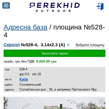
Адресна база
/ площина №528-
4
Скролл
№528-4, 3.14x2.3 (A)
Вибрати площину
Запитайте зараз
прайс, грн без ПДВ:
8,000.00 грн
528-4
код:
grp:
0.6
ots:
18
Київ
місто:
Соломянський
район:
Солом'янська вул., 36, в напрямку Протасового Яру
адреса: