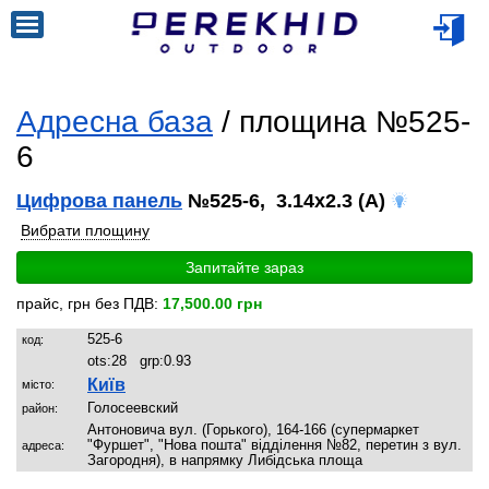
Адресна база
/ площина №525-
6
Цифрова панель
№525-6, 3.14x2.3 (A)
Вибрати площину
Запитайте зараз
прайс, грн без ПДВ:
17,500.00 грн
525-6
код:
ots:
28
grp:
0.93
Київ
місто:
Голосеевский
район:
Антоновича вул. (Горького), 164-166 (супермаркет
"Фуршет", "Нова пошта" відділення №82, перетин з вул.
адреса:
Загородня), в напрямку Либідська площа