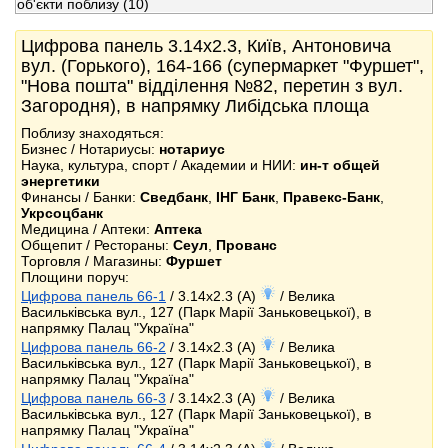
об'єкти поблизу
(10)
Цифрова панель 3.14x2.3, Київ, Антоновича
вул. (Горького), 164-166 (супермаркет "Фуршет",
"Нова пошта" відділення №82, перетин з вул.
Загородня), в напрямку Либідська площа
Поблизу знаходяться:
Бизнес / Нотариусы:
нотариус
Наука, культура, спорт / Академии и НИИ:
ин-т общей
энергетики
Финансы / Банки:
Сведбанк
,
ІНГ Банк
,
Правекс-Банк
,
Укрсоцбанк
Медицина / Аптеки:
Аптека
Общепит / Рестораны:
Сеул
,
Прованс
Торговля / Магазины:
Фуршет
Площини поруч:
Цифрова панель 66-1
/ 3.14x2.3 (A)
/ Велика
Васильківська вул., 127 (Парк Марії Заньковецької), в
напрямку Палац "Україна"
Цифрова панель 66-2
/ 3.14x2.3 (A)
/ Велика
Васильківська вул., 127 (Парк Марії Заньковецької), в
напрямку Палац "Україна"
Цифрова панель 66-3
/ 3.14x2.3 (A)
/ Велика
Васильківська вул., 127 (Парк Марії Заньковецької), в
напрямку Палац "Україна"