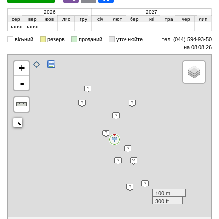
2026
2027
сер
вер
жов
лис
гру
січ
лют
бер
кві
тра
чер
лип
занят
занят
вільний
резерв
проданий
уточнюйте
тел. (044) 594-93-50
на 08.08.26
+
-
100 m
300 ft