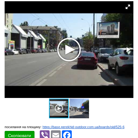
посилання на площину:
https://base.perekhid-outdoor.com.ua/boards/oid/525-6
Viber
Email
Facebook
Скопіювати