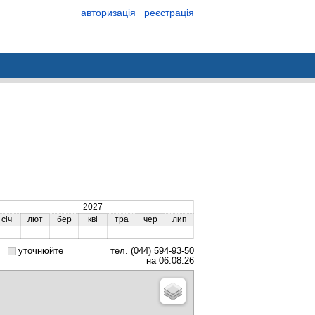
авторизація
реєстрація
2027
січ
лют
бер
кві
тра
чер
лип
уточнюйте
тел. (044) 594-93-50
на 06.08.26