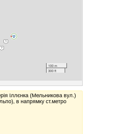
100 m
300 ft
Юрія Іллєнка (Мельникова вул.)
ільпо), в напрямку ст.метро