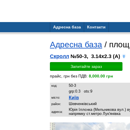
Адресна база
Контакти
Адресна база
/ площ
Скролл
№50-3, 3.14x2.3 (A)
Запитайте зараз
прайс, грн без ПДВ:
8,000.00 грн
50-3
код:
grp:
0.3
ots:
9
Київ
місто:
Шевченківський
район:
Юрія Іллєнка (Мельникова вул.) вул
адреса:
напрямку ст.метро Лук'янівка