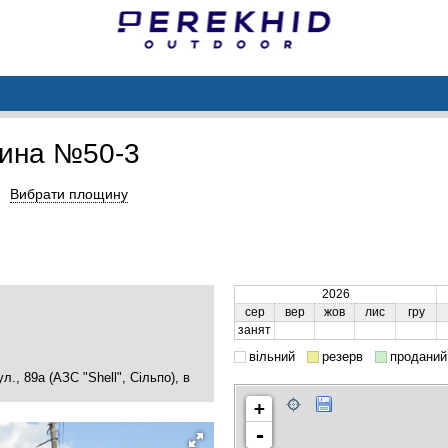
ина №50-3
Вибрати площину
2026
сер
вер
жов
лис
гру
занят
вільний
резерв
проданий
., 89а (АЗС "Shell", Сільпо), в
+
-