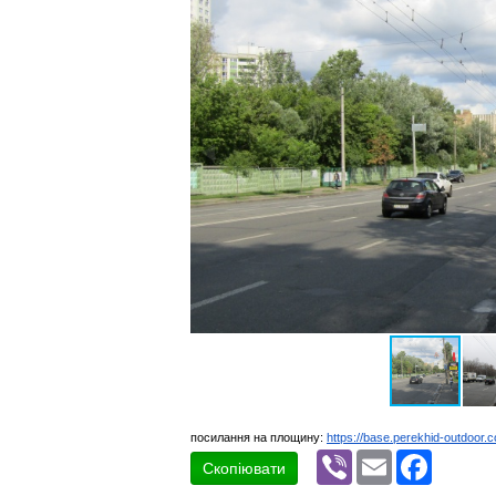
посилання на площину:
https://base.perekhid-outdoor.
Viber
Email
Faceboo
Скопіювати