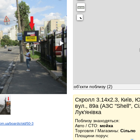
об'єкти поблизу
(2)
Скролл 3.14x2.3, Київ, 
вул., 89а (АЗС "Shell", С
Лук'янівка
Поблизу знаходяться:
com.ua/boards/oid/50-3
Авто / СТО:
мойка
k
Торговля / Магазины:
Сільпо
Площини поруч: