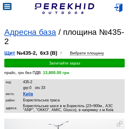
Адресна база
/ площина №435-
2
Щит
№435-2, 6x3 (B)
Вибрати площину
Запитайте зараз
прайс, грн без ПДВ:
13,800.00 грн
435-2
код:
grp:
0
ots:
33
Київ
місто:
Бориспільська траса
район:
Бориспільське шосе в м.Бориспіль (23+900м., АЗС
адреса:
"ANP", "ОККО", AMIC, Glusco), в напрямку з м.Київ