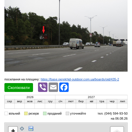
посилання на площину:
https://base.perekhid-outdoor.com.ua/boards/oid/435-2
Viber
Email
Facebook
Скопіювати
2026
2027
сер
вер
жов
лис
гру
січ
лют
бер
кві
тра
чер
лип
вільний
резерв
проданий
уточнюйте
тел. (044) 594-93-50
на 06.08.26
+