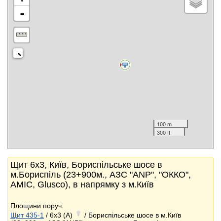
-
100 m
300 ft
Щит 6x3, Київ, Бориспільське шосе в
м.Бориспіль (23+900м., АЗС "ANP", "ОККО",
AMIC, Glusco), в напрямку з м.Київ
Площини поруч:
Щит 435-1
/ 6x3 (A)
/ Бориспільське шосе в м.Київ