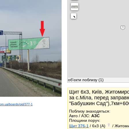
об'єкти поблизу
(1)
Щит 6x3, Київ, Житомирсь
за с.Міла, перед заправ
"Бабушкин Сад"),7км+60
com.ua/boards/oid/377-1
k
Поблизу знаходяться:
Авто / АЗС:
АЗС
Площини поруч:
Щит 376-1
/ 6x3 (A)
/ Житомир