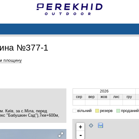
ина №377-1
и площину
2026
сер
вер
жов
лис
гру
вільний
резерв
проданий
. Київ, за с.Міла, перед
екс "Бабушкин Сад"),7км+600м,
+
-