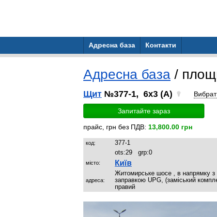
Адресна база
Контакти
Адресна база
/ площ
Щит
№377-1, 6x3 (A)
Вибрат
Запитайте зараз
прайс, грн без ПДВ:
13,800.00 грн
377-1
код:
ots:
29
grp:
0
Київ
місто:
Житомирське шосе , в напрямку з м
заправкою UPG, (заміський компл
адреса:
правий