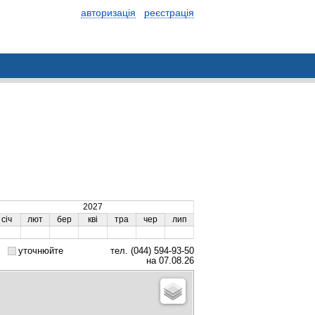
авторизація
реєстрація
2027
січ
лют
бер
кві
тра
чер
лип
уточнюйте
тел. (044) 594-93-50
на 07.08.26