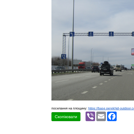
посилання на площину:
https://base.perekhid-outdoor.
Viber
Email
Faceboo
Скопіювати