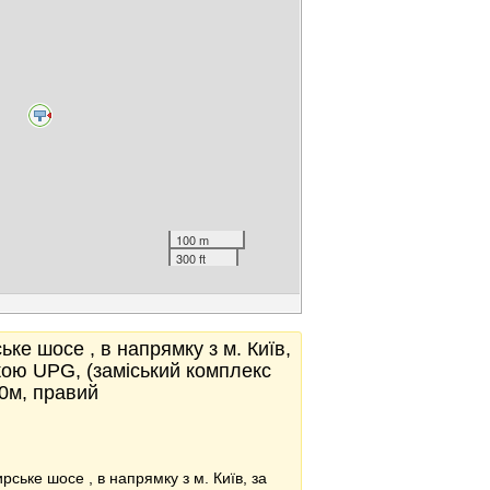
100 m
300 ft
ке шосе , в напрямку з м. Київ,
кою UPG, (заміський комплекс
0м, правий
ське шосе , в напрямку з м. Київ, за