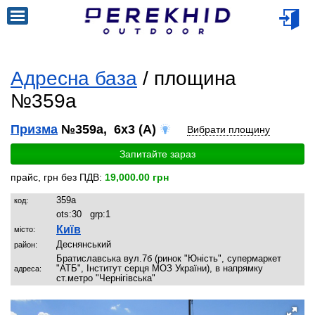
Адресна база
/ площина
№359a
Призма
№359a, 6x3 (A)
Вибрати площину
Запитайте зараз
прайс, грн без ПДВ:
19,000.00 грн
359a
код:
ots:
30
grp:
1
Київ
місто:
Деснянський
район:
Братиславська вул.7б (ринок "Юність", супермаркет
"АТБ", Інститут серця МОЗ України), в напрямку
адреса:
ст.метро "Чернігівська"