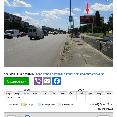
посилання на площину:
https://base.perekhid-outdoor.com.ua/boards/oid/359a
Viber
Email
Facebook
Скопіювати
2026
2027
сер
вер
жов
лис
гру
січ
лют
бер
кві
тра
чер
лип
занят
занят
вільний
резерв
проданий
уточнюйте
тел. (044) 594-93-50
на 06.08.26