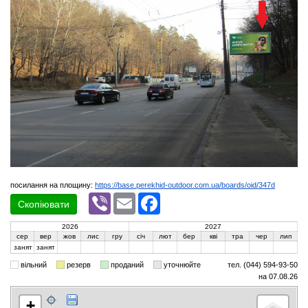
посилання на площину:
https://base.perekhid-outdoor.com.ua/boards/oid/347d
Viber
Email
Facebook
Скопіювати
2026
2027
сер
вер
жов
лис
гру
січ
лют
бер
кві
тра
чер
лип
занят
занят
вільний
резерв
проданий
уточнюйте
тел. (044) 594-93-50
на 07.08.26
+