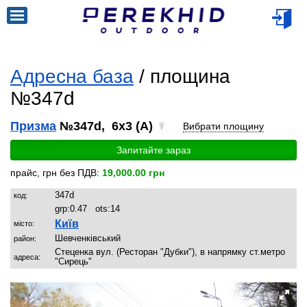
Адресна база
/ площина
№347d
Призма
№347d, 6x3 (A)
Вибрати площину
Запитайте зараз
прайс, грн без ПДВ:
19,000.00 грн
347d
код:
grp:
0.47
ots:
14
Київ
місто:
Шевченківський
район:
Стеценка вул. (Ресторан "Дубки"), в напрямку ст.метро
адреса:
"Сирець"