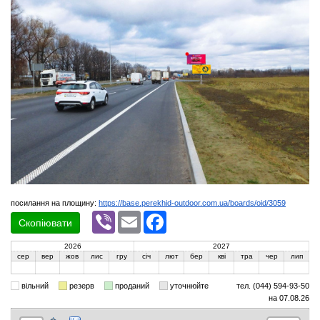
посилання на площину:
https://base.perekhid-outdoor.com.ua/boards/oid/3059
Viber
Email
Facebook
Скопіювати
2026
2027
сер
вер
жов
лис
гру
січ
лют
бер
кві
тра
чер
лип
вільний
резерв
проданий
уточнюйте
тел. (044) 594-93-50
на 07.08.26