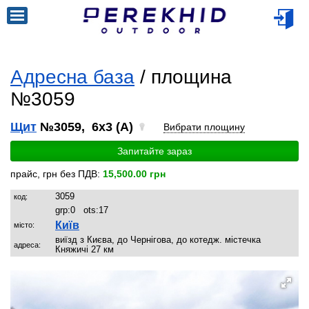
Адресна база
/ площина
№3059
Щит
№3059, 6x3 (A)
Вибрати площину
Запитайте зараз
прайс, грн без ПДВ:
15,500.00 грн
3059
код:
grp:
0
ots:
17
Київ
місто:
виїзд з Києва, до Чернігова, до котедж. містечка
адреса:
Княжичі 27 км