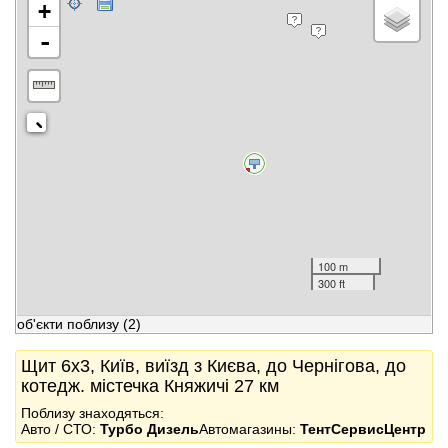
+
-
100 m
300 ft
об'єкти поблизу
(2)
Щит 6x3, Київ, виїзд з Києва, до Чернігова, до
котедж. містечка Княжичі 27 км
Поблизу знаходяться:
Авто / СТО:
Турбо Дизель
Автомагазины:
ТентСервисЦентр