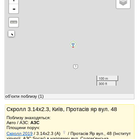
-
100 m
300 ft
об'єкти поблизу
(1)
Скролл 3.14x2.3, Київ, Протасів яр вул. 48
Поблизу знаходяться:
Авто / АЗС:
АЗС
Площини поруч:
Скролл 2019
/ 3.14x2.3 (A)
/ Протасів Яр вул., 48 (Інститут
хірургії, АЗС Socar),в напрямку вул. Солом'янська