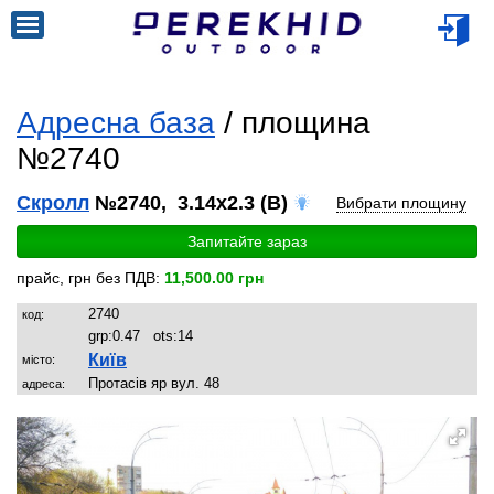
Адресна база
/ площина
№2740
Скролл
№2740, 3.14x2.3 (B)
Вибрати площину
Запитайте зараз
прайс, грн без ПДВ:
11,500.00 грн
2740
код:
grp:
0.47
ots:
14
Київ
місто:
Протасів яр вул. 48
адреса: