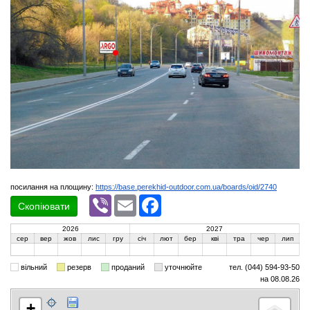
посилання на площину:
https://base.perekhid-outdoor.com.ua/boards/oid/2740
Viber
Email
Facebook
Скопіювати
2026
2027
сер
вер
жов
лис
гру
січ
лют
бер
кві
тра
чер
лип
вільний
резерв
проданий
уточнюйте
тел. (044) 594-93-50
на 08.08.26
+