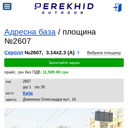
Адресна база
/ площина
№2607
Скролл
№2607, 3.14x2.3 (A)
Вибрати площину
Запитайте зараз
прайс, грн без ПДВ:
11,500.00 грн
2607
код:
grp:
1
ots:
30
Київ
місто:
Довженка Олександра вул. 14
адреса: