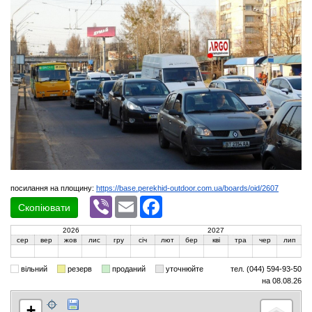
посилання на площину:
https://base.perekhid-outdoor.com.ua/boards/oid/2607
Viber
Email
Facebook
Скопіювати
2026
2027
сер
вер
жов
лис
гру
січ
лют
бер
кві
тра
чер
лип
вільний
резерв
проданий
уточнюйте
тел. (044) 594-93-50
на 08.08.26
+