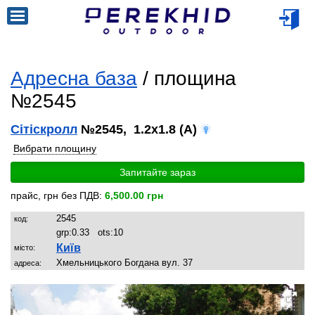
Адресна база
/ площина
№2545
Сітіскролл
№2545, 1.2x1.8 (A)
Вибрати площину
Запитайте зараз
прайс, грн без ПДВ:
6,500.00 грн
2545
код:
grp:
0.33
ots:
10
Київ
місто:
Хмельницького Богдана вул. 37
адреса: