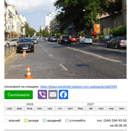
посилання на площину:
https://base.perekhid-outdoor.com.ua/boards/oid/2545
Viber
Email
Facebook
Скопіювати
2026
2027
сер
вер
жов
лис
гру
січ
лют
бер
кві
тра
чер
лип
вільний
резерв
проданий
уточнюйте
тел. (044) 594-93-50
на 06.08.26