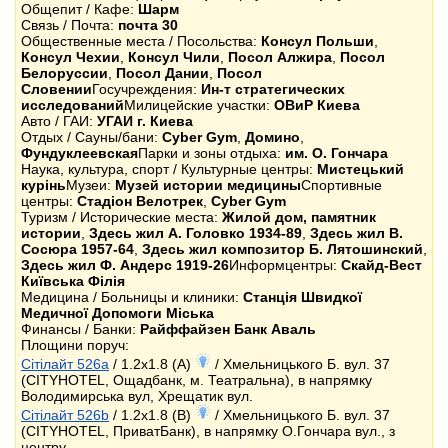
Общепит / Кафе:
Шарм
Связь / Почта:
почта 30
Общественные места / Посольства:
Консул Польши
,
Консул Чехии
,
Консул Чили
,
Посол Алжира
,
Посол
Белоруссии
,
Посол Дании
,
Посол
Словении
Госучреждения:
Ин-т стратегических
исследований
Милицейские участки:
ОВиР Киева
Авто / ГАИ:
УГАИ г. Киева
Отдых / Сауны/бани:
Cyber Gym
,
Домино
,
Фундуклеевская
Парки и зоны отдыха:
им. О. Гончара
Наука, культура, спорт / Культурные центры:
Мистецький
курiнь
Музеи:
Музей истории медицины
Спортивные
центры:
Стадіон Велотрек
,
Cyber Gym
Туризм / Исторические места:
Жилой дом, памятник
истории
,
Здесь жил А. Головко 1934-89
,
Здесь жил В.
Сосюра 1957-64
,
Здесь жил композитор Б. Лятошинский
,
Здесь жил Ф. Андерс 1919-26
Информцентры:
Скайд-Вест
Київська Філія
Медицина / Больницы и клиники:
Станція Швидкої
Медичної Допомоги Міська
Финансы / Банки:
Райффайзен Банк Аваль
Площини поруч:
Сітілайт 526a
/ 1.2x1.8 (A)
/ Хмельницького Б. вул. 37
(CITYHOTEL, Ощадбанк, м. Театральна), в напрямку
Володимирська вул, Хрещатик вул.
Сітілайт 526b
/ 1.2x1.8 (B)
/ Хмельницького Б. вул. 37
(CITYHOTEL, ПриватБанк), в напрямку О.Гончара вул., з
центру