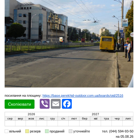
посилання на площину:
https://base.perekhid-outdoor.com.ua/boards/oid/2516
Viber
Email
Facebook
Скопіювати
2026
2027
сер
вер
жов
лис
гру
січ
лют
бер
кві
тра
чер
лип
вільний
резерв
проданий
уточнюйте
тел. (044) 594-93-50
на 05.08.26