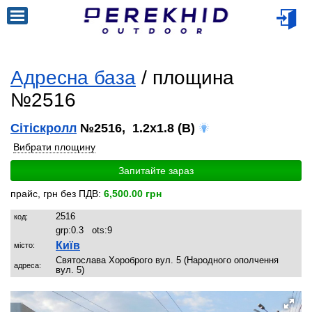
Адресна база
/ площина
№2516
Сітіскролл
№2516, 1.2x1.8 (B)
Вибрати площину
Запитайте зараз
прайс, грн без ПДВ:
6,500.00 грн
2516
код:
grp:
0.3
ots:
9
Київ
місто:
Святослава Хороброго вул. 5 (Народного ополчення
адреса:
вул. 5)