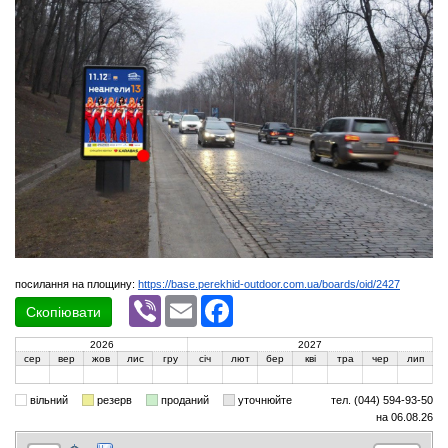
посилання на площину:
https://base.perekhid-outdoor.com.ua/boards/oid/2427
Viber
Email
Facebook
Скопіювати
2026
2027
сер
вер
жов
лис
гру
січ
лют
бер
кві
тра
чер
лип
вільний
резерв
проданий
уточнюйте
тел. (044) 594-93-50
на 06.08.26