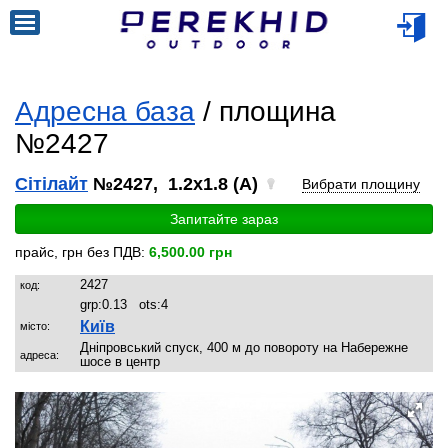
Адресна база
/ площина
№2427
Сітілайт
№2427, 1.2x1.8 (A)
Вибрати площину
Запитайте зараз
прайс, грн без ПДВ:
6,500.00 грн
2427
код:
grp:
0.13
ots:
4
Київ
місто:
Дніпровський спуск, 400 м до повороту на Набережне
адреса:
шосе в центр