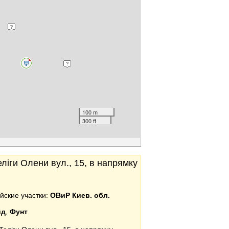
100 m
300 ft
еліги Олени вул., 15, в напрямку
йские участки:
ОВиР Киев. обл.
йд
,
Фунт