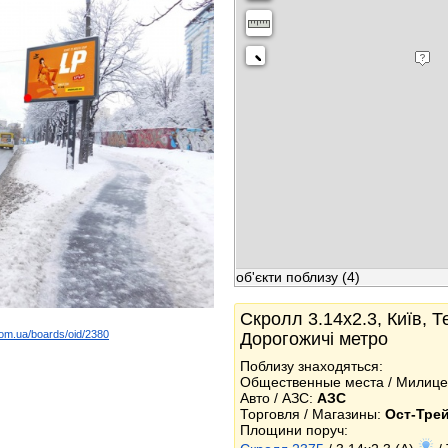
об'єкти поблизу
(4)
Скролл 3.14x2.3, Київ, Т
com.ua/boards/oid/2380
Дорогожичі метро
k
Поблизу знаходяться:
Общественные места / Милице
Авто / АЗС:
АЗС
Торговля / Магазины:
Ост-Тре
Площини поруч: