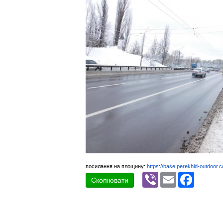
посилання на площину:
https://base.perekhid-outdoor.
Viber
Email
Faceboo
Скопіювати