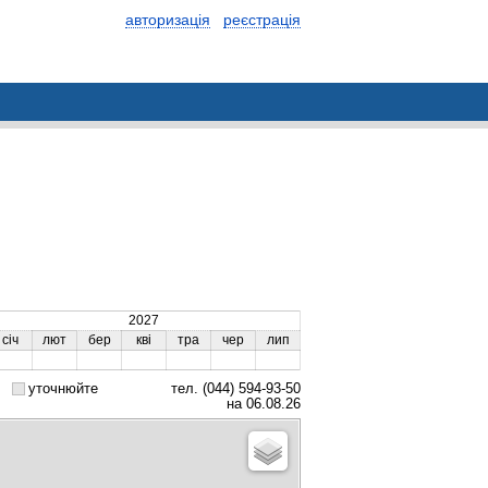
авторизація
реєстрація
2027
січ
лют
бер
кві
тра
чер
лип
уточнюйте
тел. (044) 594-93-50
на 06.08.26