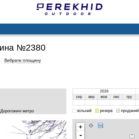
щина №2380
Вибрати площину
2026
сер
вер
жов
лис
гру
вільний
резерв
проданий
у Дорогожичі метро
+
-