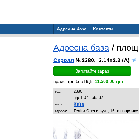
Адресна база
Контакти
Адресна база
/ пло
Скролл
№2380, 3.14x2.3 (A)
Запитайте зараз
прайс, грн без ПДВ:
11,500.00 грн
2380
код:
grp:
1.07
ots:
32
Київ
місто:
Теліги Олени вул., 15, в напрямк
адреса: