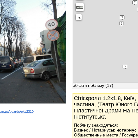
об'єкти поблизу
(17)
Сітіскролл 1.2x1.8, Київ
частина, (Театр Юного Г
Пластичної Драми На Печ
com.ua/boards/oid/2310
Інститутська
k
Поблизу знаходяться:
Бизнес / Нотариусы:
нотариус
Общественные места / Госучр