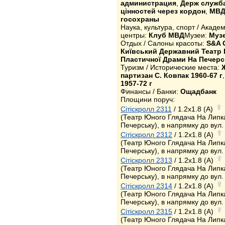
администрация
,
Держ служба
цiнностей через кордон
,
МВ
госохраны
Наука, культура, спорт / Акад
центры:
Клуб МВД
Музеи:
Музе
Отдых / Салоны красоты:
S&A 
Київський Державний Театр 
Пластичної Драми На Печерс
Туризм / Исторические места:
партизан С. Ковпак 1960-67 г
1957-72 г
Финансы / Банки:
Ощадбанк
Площини поруч:
Сітіскролл 2311
/ 1.2x1.8 (A)
(Театр Юного Глядача На Липк
Печерську), в напрямку до вул.
Сітіскролл 2312
/ 1.2x1.8 (A)
(Театр Юного Глядача На Липк
Печерську), в напрямку до вул.
Сітіскролл 2313
/ 1.2x1.8 (A)
(Театр Юного Глядача На Липк
Печерську), в напрямку до вул.
Сітіскролл 2314
/ 1.2x1.8 (A)
(Театр Юного Глядача На Липк
Печерську), в напрямку до вул.
Сітіскролл 2315
/ 1.2x1.8 (A)
(Театр Юного Глядача На Липк