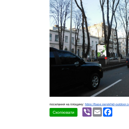
посилання на площину:
https://base.perekhid-outdoor.
Viber
Email
Faceboo
Скопіювати