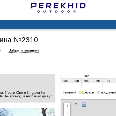
щина №2310
Вибрати площину
2026
сер
вер
жов
лис
гру
вільний
резерв
проданий
на, (Театр Юного Глядача На
а Печерську), в напрямку до вул.
+
-