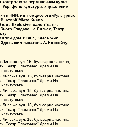
 контролю за пермiщенням культ.
Д
,
Укр. фонд культури
,
Управление
емии и НИИ:
ин-т социологии
Культурные
й Історії Міста Києва
Group Exclusive, салон
Театры:
Юного Глядача На Липках
,
Театр
ьку
Жилой дом 1934 г.
,
Здесь жил
,
Здесь жил писатель А. Корнейчук
/ Липська вул. 15, бульварна частина,
ах, Театр Пластичної Драми На
 Інститутська
/ Липська вул. 15, бульварна частина,
ах, Театр Пластичної Драми На
 Інститутська
/ Липська вул. 15, бульварна частина,
ах, Театр Пластичної Драми На
 Інститутська
/ Липська вул. 15, бульварна частина,
ах, Театр Пластичної Драми На
 Інститутська
/ Липська вул. 15, бульварна частина,
ах, Театр Пластичної Драми На