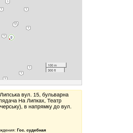
100 m
300 ft
, Липська вул. 15, бульварна
лядача На Липках, Театр
ерську), в напрямку до вул.
еждения:
Гос. судебная