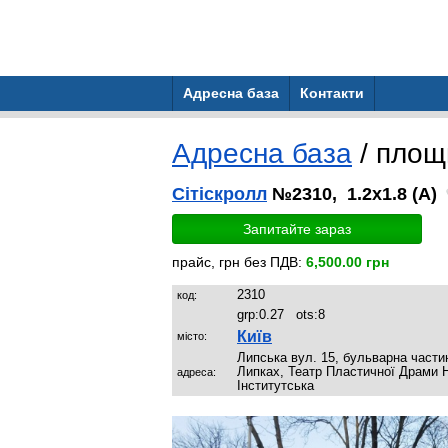
Адресна база
Контакти
Адресна база
/ пло
Сітіскролл
№2310, 1.2x1.8 (A)
Запитайте зараз
прайс, грн без ПДВ:
6,500.00 грн
2310
код:
grp:
0.27
ots:
8
Київ
місто:
Липська вул. 15, бульварна части
Липках, Театр Пластичної Драми Н
адреса:
Інститутська