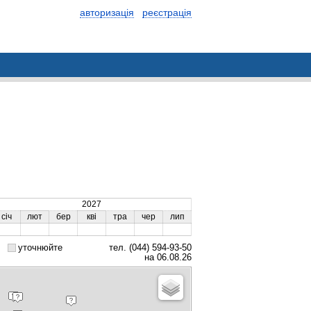
авторизація
реєстрація
2027
січ
лют
бер
кві
тра
чер
лип
уточнюйте
тел. (044) 594-93-50
на 06.08.26