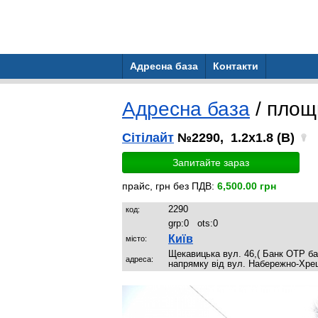
Адресна база
Контакти
Адресна база
/ пло
Сітілайт
№2290, 1.2x1.8 (B)
Запитайте зараз
прайс, грн без ПДВ:
6,500.00 грн
2290
код:
grp:
0
ots:
0
Київ
місто:
Щекавицька вул. 46,( Банк OTP ба
адреса:
напрямку від вул. Набережно-Хре