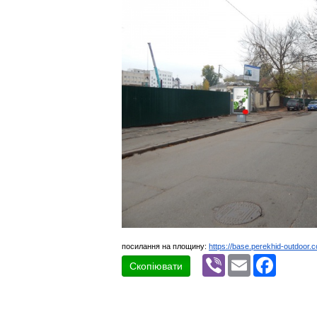
посилання на площину:
https://base.perekhid-outdoor.
Viber
Email
Faceboo
Скопіювати