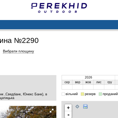
щина №2290
Вибрати площину
2026
сер
вер
жов
лис
гру
вільний
резерв
проданий
нк ,Сведбанк, Юнекс Банк), в
щатицька
+
-