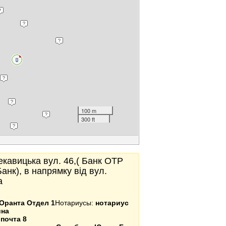
100 m
300 ft
Щекавицька вул. 46,( Банк OTP
анк), в напрямку від вул.
а
Оранта Отдел 1
Нотариусы:
нотариус
ина
почта 8