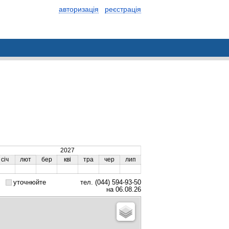
авторизація
реєстрація
2027
січ
лют
бер
кві
тра
чер
лип
уточнюйте
тел. (044) 594-93-50
на 06.08.26