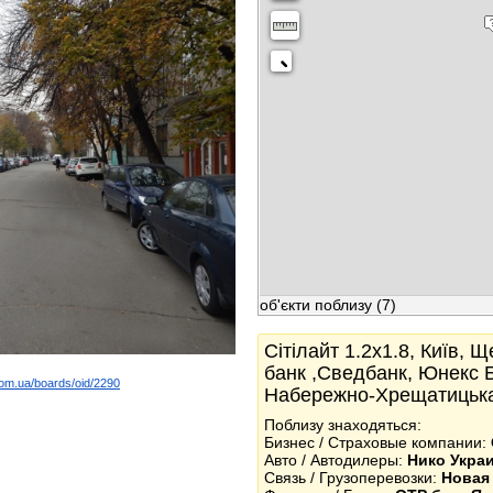
об'єкти поблизу
(7)
Сітілайт 1.2x1.8, Київ, 
банк ,Сведбанк, Юнекс Б
com.ua/boards/oid/2290
Набережно-Хрещатицьк
k
Поблизу знаходяться:
Бизнес / Страховые компании:
Авто / Автодилеры:
Нико Укра
Связь / Грузоперевозки:
Новая 