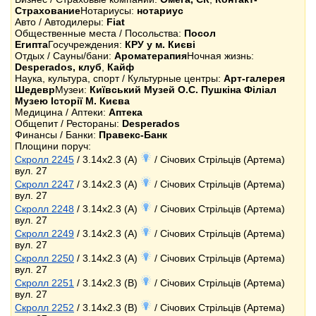
Страхование
Нотариусы:
нотариус
Авто / Автодилеры:
Fiat
Общественные места / Посольства:
Посол
Египта
Госучреждения:
КРУ у м. Києві
Отдых / Сауны/бани:
Ароматерапия
Ночная жизнь:
Desperados, клуб
,
Кайф
Наука, культура, спорт / Культурные центры:
Арт-галерея
Шедевр
Музеи:
Київський Музей О.С. Пушкіна Філіал
Музею Історії М. Києва
Медицина / Аптеки:
Аптека
Общепит / Рестораны:
Desperados
Финансы / Банки:
Правекс-Банк
Площини поруч:
Скролл 2245
/ 3.14x2.3 (A)
/ Січових Стрільців (Артема)
вул. 27
Скролл 2247
/ 3.14x2.3 (A)
/ Січових Стрільців (Артема)
вул. 27
Скролл 2248
/ 3.14x2.3 (A)
/ Січових Стрільців (Артема)
вул. 27
Скролл 2249
/ 3.14x2.3 (A)
/ Січових Стрільців (Артема)
вул. 27
Скролл 2250
/ 3.14x2.3 (A)
/ Січових Стрільців (Артема)
вул. 27
Скролл 2251
/ 3.14x2.3 (B)
/ Січових Стрільців (Артема)
вул. 27
Скролл 2252
/ 3.14x2.3 (B)
/ Січових Стрільців (Артема)