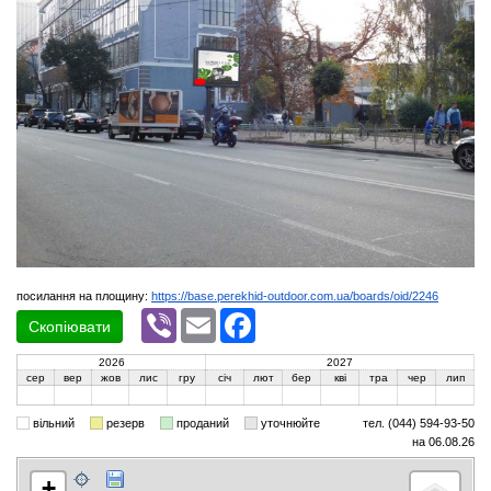
посилання на площину:
https://base.perekhid-outdoor.com.ua/boards/oid/2246
Viber
Email
Facebook
Скопіювати
2026
2027
сер
вер
жов
лис
гру
січ
лют
бер
кві
тра
чер
лип
вільний
резерв
проданий
уточнюйте
тел. (044) 594-93-50
на 06.08.26
+