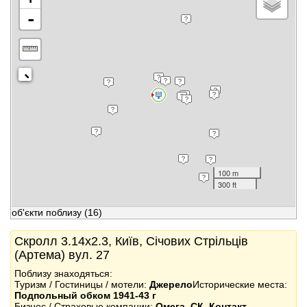
-
100 m
300 ft
об'єкти поблизу
(16)
Скролл 3.14x2.3, Київ, Січових Стрільців
(Артема) вул. 27
Поблизу знаходяться:
Туризм / Гостиницы / мотели:
Джерело
Исторические места:
Подпольный обком 1941-43 г
Бизнес / Страховые компании:
Омега, СК
,
Контакт-