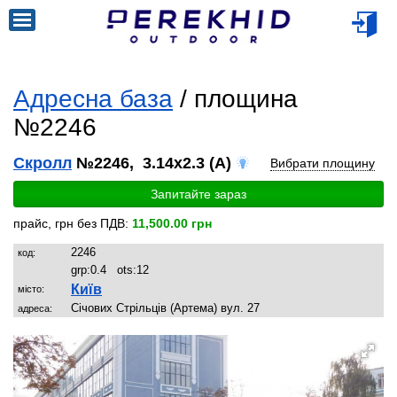
Адресна база
/ площина
№2246
Скролл
№2246, 3.14x2.3 (A)
Вибрати площину
Запитайте зараз
прайс, грн без ПДВ:
11,500.00 грн
2246
код:
grp:
0.4
ots:
12
Київ
місто:
Січових Стрільців (Артема) вул. 27
адреса: