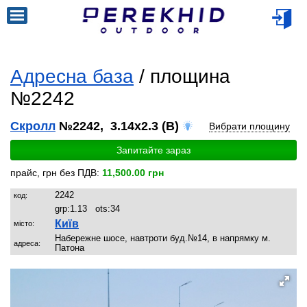
Адресна база
/ площина
№2242
Скролл
№2242, 3.14x2.3 (B)
Вибрати площину
Запитайте зараз
прайс, грн без ПДВ:
11,500.00 грн
2242
код:
grp:
1.13
ots:
34
Київ
місто:
Набережне шосе, навтроти буд.№14, в напрямку м.
адреса:
Патона