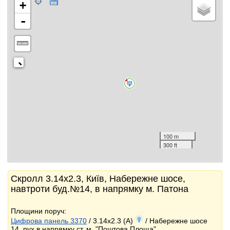
+
-
100 m
300 ft
Скролл 3.14x2.3, Київ, Набережне шосе,
навтроти буд.№14, в напрямку м. Патона
Площини поруч:
Цифрова панель 3370
/ 3.14x2.3 (A)
/ Набережне шосе
14, рух в напрямку ст. м. "Поштова Площа"