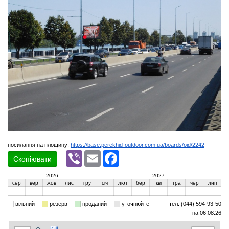
посилання на площину:
https://base.perekhid-outdoor.com.ua/boards/oid/2242
Viber
Email
Facebook
Скопіювати
2026
2027
сер
вер
жов
лис
гру
січ
лют
бер
кві
тра
чер
лип
вільний
резерв
проданий
уточнюйте
тел. (044) 594-93-50
на 06.08.26