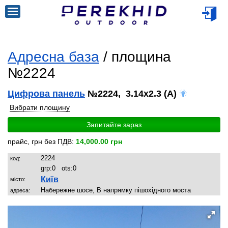
Адресна база
/ площина
№2224
Цифрова панель
№2224, 3.14x2.3 (A)
Вибрати площину
Запитайте зараз
прайс, грн без ПДВ:
14,000.00 грн
2224
код:
grp:
0
ots:
0
Київ
місто:
Набережне шосе, В напрямку пішохідного моста
адреса: