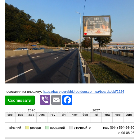
посилання на площину:
https://base.perekhid-outdoor.com.ua/boards/oid/2224
Viber
Email
Facebook
Скопіювати
2026
2027
сер
вер
жов
лис
гру
січ
лют
бер
кві
тра
чер
лип
вільний
резерв
проданий
уточнюйте
тел. (044) 594-93-50
на 06.08.26