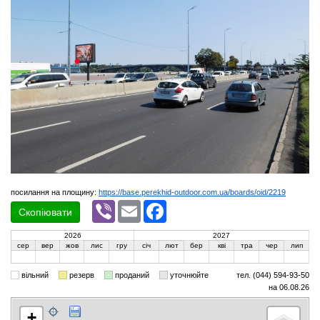
посилання на площину:
https://base.perekhid-outdoor.com.ua/boards/oid/2219
Viber
Email
Facebook
Скопіювати
2026
2027
сер
вер
жов
лис
гру
січ
лют
бер
кві
тра
чер
лип
вільний
резерв
проданий
уточнюйте
тел. (044) 594-93-50
на 06.08.26
+