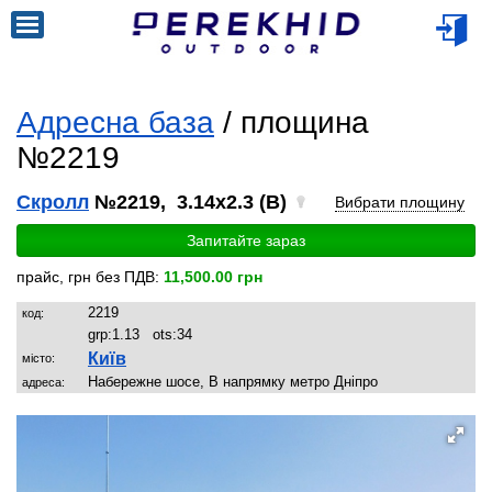
Адресна база
/ площина
№2219
Скролл
№2219, 3.14x2.3 (B)
Вибрати площину
Запитайте зараз
прайс, грн без ПДВ:
11,500.00 грн
2219
код:
grp:
1.13
ots:
34
Київ
місто:
Набережне шосе, В напрямку метро Дніпро
адреса: