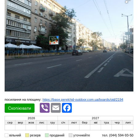
посилання на площину:
https://base.perekhid-outdoor.com.ua/boards/oid/2194
Viber
Email
Facebook
Скопіювати
2026
2027
сер
вер
жов
лис
гру
січ
лют
бер
кві
тра
чер
лип
вільний
резерв
проданий
уточнюйте
тел. (044) 594-93-50