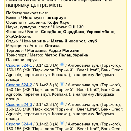
напрямку центра міста
Поблизу знаходяться:
Бизнес / Нотариусы:
нотариус
Общепит / Кофейни:
Кофе Хаус
Наука, культура, спорт / Школы:
СШ 130
Финансы / Банки:
Сведбанк
,
Ощадбанк
,
Укрексімбанк
,
УкрСиббанк
Отдых / Ночная жизнь:
Мятный носорог, клуб
Медицина / Аптеки:
Оптика
Торговля / Магазины:
Радар Магазин
Транспорт / Метро:
Метро Палац Україна
Площини поруч:
Скролл 524-1
/ 3.14x2.3 (A)
/ Антоновича вул. (Горького),
150-156 (ЖК "Парк -холл "Горький", "Beer Штаб", Банк Credit
Agricole, перетин з вул. Ковпака ), в напрямку Либідська
площа
Скролл 524-2
/ 3.14x2.3 (A)
/ Антоновича вул. (Горького),
150-156 (ЖК "Парк -холл "Горький", "Beer Штаб", Банк Credit
Agricole, перетин з вул. Ковпака ), в напрямку Либідська
площа
Скролл 524-3
/ 3.14x2.3 (A)
/ Антоновича вул. (Горького),
150-156 (ЖК "Парк -холл "Горький", "Beer Штаб", Банк Credit
Agricole, перетин з вул. Ковпака ), в напрямку Либідська
площа
Скролл 524-4
/ 3.14x2.3 (A)
/ Антоновича вул. (Горького),
150-156 (ЖК "Парк -холл "Горький", "Beer Штаб", Банк Credit