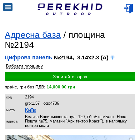
Адресна база
/ площина
№2194
Цифрова панель
№2194, 3.14x2.3 (A)
Вибрати площину
Запитайте зараз
прайс, грн без ПДВ:
14,000.00 грн
2194
код:
grp:
1.57
ots:
4736
Київ
місто:
Велика Васильківська вул. 120, (УкрЕксімБанк, Нова
Пошта №75, магазин "Архітектор Краси"), в напрямку
адреса:
центра міста